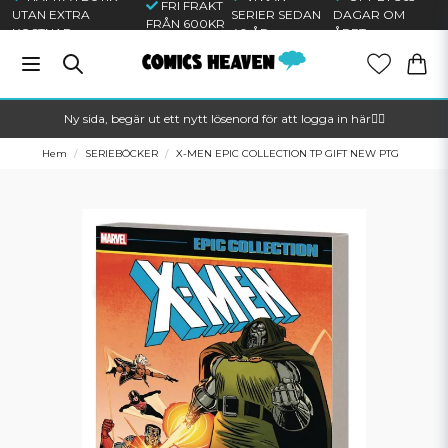
FRI FRAKT
UTAN EXTRA
SERIER SEDAN
DAGAR OM
FRÅN 600KR
KOSTNAD
40 ÅR
ÅRET
Ny sida, begär ut ett nytt lösenord för att logga in här🦸‍♂️
Hem
SERIEBÖCKER
X-MEN EPIC COLLECTION TP GIFT NEW PTG