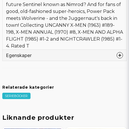
future Sentinel known as Nimrod? And for fans of
good, old-fashioned super-heroics, Power Pack
meets Wolverine - and the Juggernaut's back in
town! Collecting UNCANNY X-MEN (1963) #189-
198, X-MEN ANNUAL (1970) #8, X-MEN AND ALPHA
FLIGHT (1985) #1-2 and NIGHTCRAWLER (1985) #1-
4. Rated T
Egenskaper
Språk
Engelska
Bandtyp
Softcover
Förlag
MARVEL PRH
Relaterade kategorier
Författare
Claremont, Chris
SERIEBÖCKER
Tecknare
Romita Jr., John
Omslagstecknare
Romita Jr., John
Sidor
512
Liknande produkter
Beg/Nytt
Nytt Obegagnat
Karaktär
X-MEN