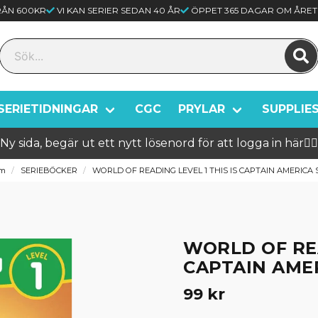
FRÅN 600KR
VI KAN SERIER SEDAN 40 ÅR
ÖPPET 365 DAGAR OM ÅRET
SERIETIDNINGAR
CGC
PRYLAR
SUPPLIE
Ny sida, begär ut ett nytt lösenord för att logga in här🦸‍♂️
m
SERIEBÖCKER
WORLD OF READING LEVEL 1 THIS IS CAPTAIN AMERICA 
WORLD OF REA
CAPTAIN AME
99 kr