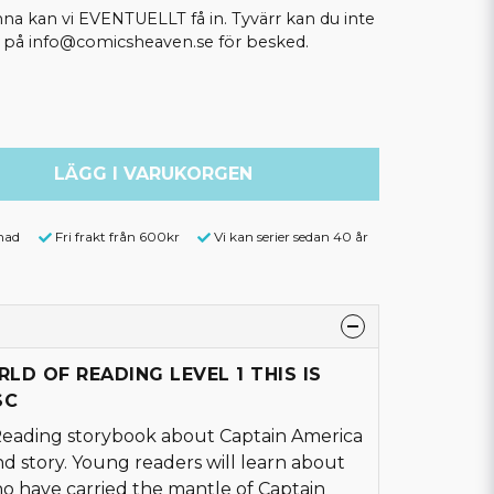
kan vi EVENTUELLT få in. Tyvärr kan du inte
ss på info@comicsheaven.se för besked.
LÄGG I VARUKORGEN
nad
Fri frakt från 600kr
Vi kan serier sedan 40 år
RLD OF READING LEVEL 1 THIS IS
SC
 Reading storybook about Captain America
nd story. Young readers will learn about
o have carried the mantle of Captain