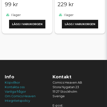
99 kr
229 kr
I lager
I lager
LÄGG I VARUKORGEN
LÄGG I VARUKORGEN
Info
Kontakt
Köpvillkor
Comics Heaven AB
Kontakta oss
Stora Nygatan 23
Vanliga frågor
111 27 Stockholm
Om Comics Heaven
Sverige
Integritetspolicy
E-post: