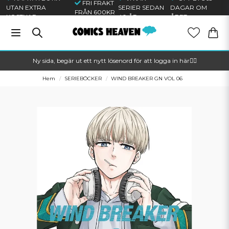
FRI FRAKT
UTAN EXTRA
SERIER SEDAN
DAGAR OM
FRÅN 600KR
KOSTNAD
40 ÅR
ÅRET
Ny sida, begär ut ett nytt lösenord för att logga in här🦸‍♂️
Hem
SERIEBÖCKER
WIND BREAKER GN VOL 06