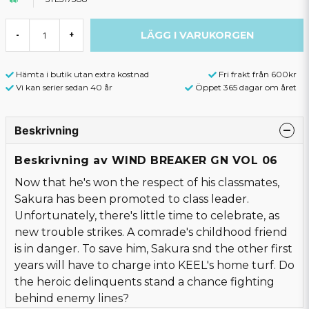
LÄGG I VARUKORGEN
-
+
Hämta i butik utan extra kostnad
Fri frakt från 600kr
Vi kan serier sedan 40 år
Öppet 365 dagar om året
Beskrivning
Beskrivning av WIND BREAKER GN VOL 06
Now that he's won the respect of his classmates,
Sakura has been promoted to class leader.
Unfortunately, there's little time to celebrate, as
new trouble strikes. A comrade's childhood friend
is in danger. To save him, Sakura snd the other first
years will have to charge into KEEL's home turf. Do
the heroic delinquents stand a chance fighting
behind enemy lines?