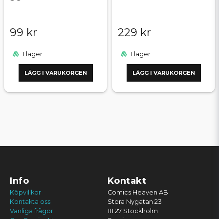
99 kr
229 kr
I lager
I lager
LÄGG I VARUKORGEN
LÄGG I VARUKORGEN
Info
Kontakt
Köpvillkor
Comics Heaven AB
Kontakta oss
Stora Nygatan 23
Vanliga frågor
111 27 Stockholm