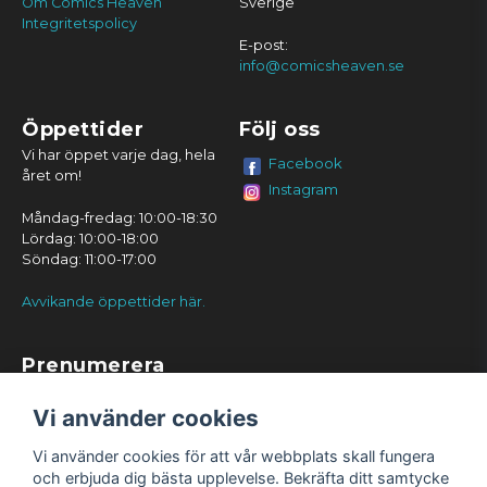
Om Comics Heaven
Sverige
Integritetspolicy
E-post:
info@comicsheaven.se
Öppettider
Följ oss
Vi har öppet varje dag, hela
Facebook
året om!
Instagram
Måndag-fredag: 10:00-18:30
Lördag: 10:00-18:00
Söndag: 11:00-17:00
Avvikande öppettider här.
Prenumerera
Prenumerera
Vi använder cookies
Vi använder cookies för att vår webbplats skall fungera
och erbjuda dig bästa upplevelse. Bekräfta ditt samtycke