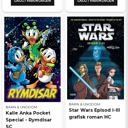
LÄGG I VARUKORGEN
LÄGG I VARUKORGEN
BARN & UNGDOM
BARN & UNGDOM
Star Wars Episod I-III
Kalle Anka Pocket
grafisk roman HC
Special - Rymdisar
SC