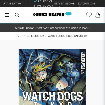
FRI FRAKT
UTAN EXTRA
SERIER SEDAN
DAGAR OM
FRÅN 600KR
KOSTNAD
40 ÅR
ÅRET
Ny sida, begär ut ett nytt lösenord för att logga in här🦸‍♂️
Hem
SERIEBÖCKER
WATCH DOGS TOKYO GN VOL 02