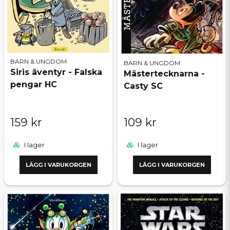
BARN & UNGDOM
BARN & UNGDOM
Siris äventyr - Falska
Mästertecknarna -
pengar HC
Casty SC
159 kr
109 kr
I lager
I lager
LÄGG I VARUKORGEN
LÄGG I VARUKORGEN