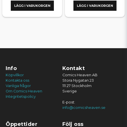
LÄGG I VARUKORGEN
LÄGG I VARUKORGEN
Info
Kontakt
Köpvillkor
Comics Heaven AB
Kontakta oss
Stora Nygatan 23
Vanliga frågor
111 27 Stockholm
Om Comics Heaven
Sverige
Integritetspolicy
E-post:
info@comicsheaven.se
Öppettider
Följ oss