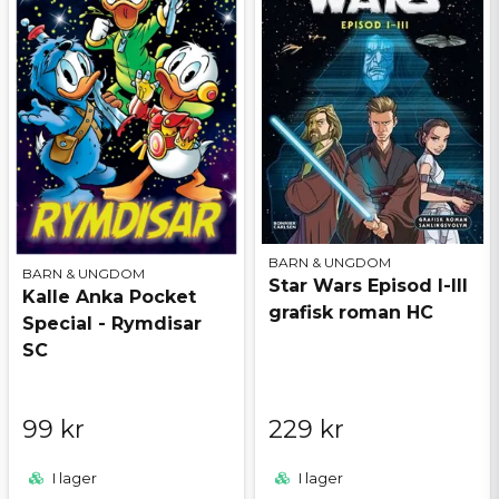
BARN & UNGDOM
BARN & UNGDOM
Star Wars Episod I-III
Kalle Anka Pocket
grafisk roman HC
Special - Rymdisar
SC
99 kr
229 kr
I lager
I lager