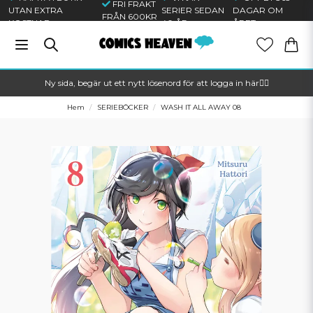
FRI FRAKT
UTAN EXTRA
SERIER SEDAN
DAGAR OM
FRÅN 600KR
KOSTNAD
40 ÅR
ÅRET
Ny sida, begär ut ett nytt lösenord för att logga in här🦸‍♂️
Hem
SERIEBÖCKER
WASH IT ALL AWAY 08