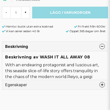
LÄGG I VARUKORGEN
-
+
Hämta i butik utan extra kostnad
Fri frakt från 600kr
Vi kan serier sedan 40 år
Öppet 365 dagar om året
Beskrivning
Beskrivning av WASH IT ALL AWAY 08
With an endearing protagonist and luscious art,
this seaside slice-of-life story offers tranquility in
the chaos of the modern world.Reiyo, a geigi
Egenskaper
Förlag
Square Enix
Författare
Mitsuru Hattori
Sidor
192