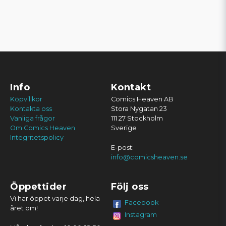
Info
Kontakt
Köpvillkor
Comics Heaven AB
Kontakta oss
Stora Nygatan 23
Vanliga frågor
111 27 Stockholm
Om Comics Heaven
Sverige
Integritetspolicy
E-post:
info@comicsheaven.se
Öppettider
Följ oss
Vi har öppet varje dag, hela
Facebook
året om!
Instagram