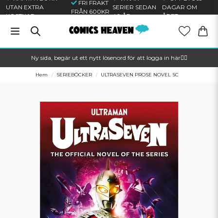
FRI FRAKT
UTAN EXTRA
SERIER SEDAN
DAGAR OM
FRÅN 600KR
KOSTNAD
40 ÅR
ÅRET
Ny sida, begär ut ett nytt lösenord för att logga in här🦸‍♂️
Hem
SERIEBÖCKER
ULTRASEVEN PROSE NOVEL SC