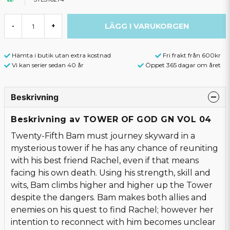
LÄGG I VARUKORGEN
-
+
Hämta i butik utan extra kostnad
Fri frakt från 600kr
Vi kan serier sedan 40 år
Öppet 365 dagar om året
Beskrivning
Beskrivning av TOWER OF GOD GN VOL 04
Twenty-Fifth Bam must journey skyward in a
mysterious tower if he has any chance of reuniting
with his best friend Rachel, even if that means
facing his own death. Using his strength, skill and
wits, Bam climbs higher and higher up the Tower
despite the dangers. Bam makes both allies and
enemies on his quest to find Rachel; however her
intention to reconnect with him becomes unclear