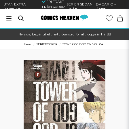
FRI FRAKT
UTAN EXTRA
SERIER SEDAN
DAGAR OM
FRÅN 600KR
KOSTNAD
40 ÅR
ÅRET
Ny sida, begär ut ett nytt lösenord för att logga in här🦸‍♂️
Hem
SERIEBÖCKER
TOWER OF GOD GN VOL 04