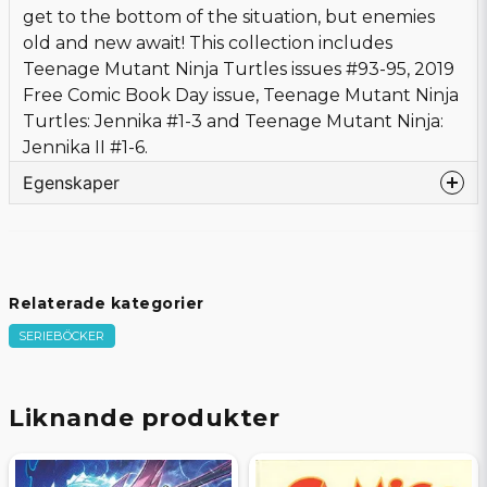
get to the bottom of the situation, but enemies
old and new await! This collection includes
Teenage Mutant Ninja Turtles issues #93-95, 2019
Free Comic Book Day issue, Teenage Mutant Ninja
Turtles: Jennika #1-3 and Teenage Mutant Ninja:
Jennika II #1-6.
Egenskaper
Språk
Engelska
Bandtyp
Softcover
Förlag
IDW-PRH
Relaterade kategorier
Författare
Waltz, Tom
SERIEBÖCKER
Tecknare
Nishijima, Jodi
Sidor
344
Beg/Nytt
Nytt Obegagnat
Liknande produkter