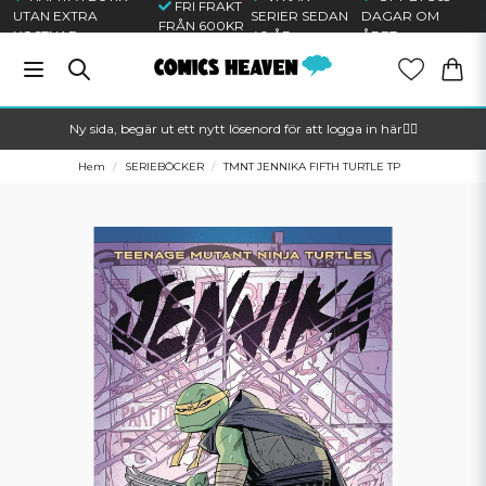
FRI FRAKT
UTAN EXTRA
SERIER SEDAN
DAGAR OM
FRÅN 600KR
KOSTNAD
40 ÅR
ÅRET
Ny sida, begär ut ett nytt lösenord för att logga in här🦸‍♂️
Hem
SERIEBÖCKER
TMNT JENNIKA FIFTH TURTLE TP