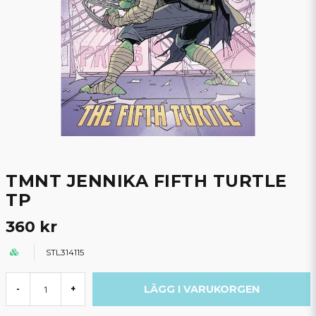
TMNT JENNIKA FIFTH TURTLE
TP
360 kr
STL314115
LÄGG I VARUKORGEN
-
+