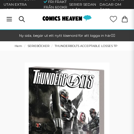
FRI FRAKT
UTAN EXTRA
SERIER SEDAN
DAGAR OM
FRÅN 600KR
KOSTNAD
40 ÅR
ÅRET
Ny sida, begär ut ett nytt lösenord för att logga in här🦸‍♂️
Hem
SERIEBÖCKER
THUNDERBOLTS ACCEPTABLE LOSSES TP