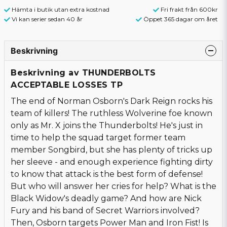
Hämta i butik utan extra kostnad
Fri frakt från 600kr
Vi kan serier sedan 40 år
Öppet 365 dagar om året
Beskrivning
Beskrivning av THUNDERBOLTS
ACCEPTABLE LOSSES TP
The end of Norman Osborn's Dark Reign rocks his
team of killers! The ruthless Wolverine foe known
only as Mr. X joins the Thunderbolts! He's just in
time to help the squad target former team
member Songbird, but she has plenty of tricks up
her sleeve - and enough experience fighting dirty
to know that attack is the best form of defense!
But who will answer her cries for help? What is the
Black Widow's deadly game? And how are Nick
Fury and his band of Secret Warriors involved?
Then, Osborn targets Power Man and Iron Fist! Is