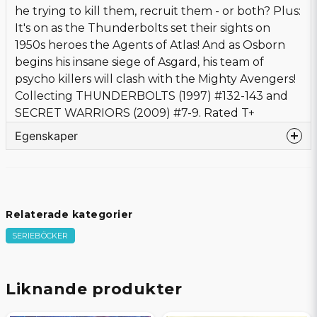
he trying to kill them, recruit them - or both? Plus:
It's on as the Thunderbolts set their sights on
1950s heroes the Agents of Atlas! And as Osborn
begins his insane siege of Asgard, his team of
psycho killers will clash with the Mighty Avengers!
Collecting THUNDERBOLTS (1997) #132-143 and
SECRET WARRIORS (2009) #7-9. Rated T+
Egenskaper
Språk
Engelska
Bandtyp
Softcover
Förlag
MARVEL PRH
Relaterade kategorier
Författare
Diggle, Andy
SERIEBÖCKER
Tecknare
De La Torre, Roberto
Omslagstecknare
Mattina, Francesco
Sidor
376
Liknande produkter
Beg/Nytt
Nytt Obegagnat