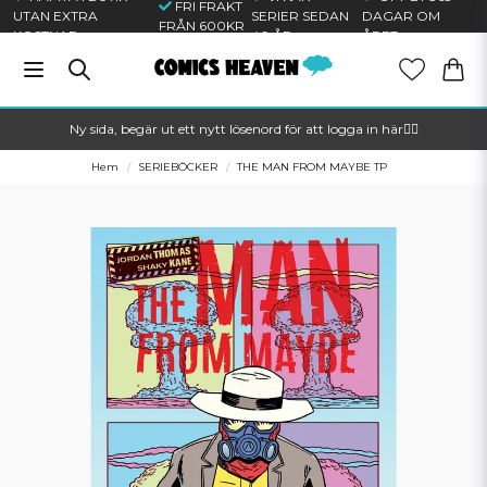
FRI FRAKT
UTAN EXTRA
SERIER SEDAN
DAGAR OM
FRÅN 600KR
KOSTNAD
40 ÅR
ÅRET
Ny sida, begär ut ett nytt lösenord för att logga in här🦸‍♂️
Hem
SERIEBÖCKER
THE MAN FROM MAYBE TP