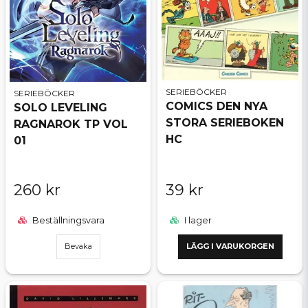
SERIEBÖCKER
SERIEBÖCKER
COMICS DEN NYA
SOLO LEVELING
STORA SERIEBOKEN
RAGNAROK TP VOL
HC
01
260 kr
39 kr
Beställningsvara
I lager
Bevaka
LÄGG I VARUKORGEN