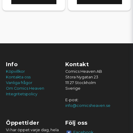
Info
Kontakt
Köpvillkor
Comics Heaven AB
Kontakta oss
Stora Nygatan 23
Vanliga frågor
111 27 Stockholm
Om Comics Heaven
Sverige
Integritetspolicy
E-post:
info@comicsheaven.se
Öppettider
Följ oss
Vi har öppet varje dag, hela
Facebook