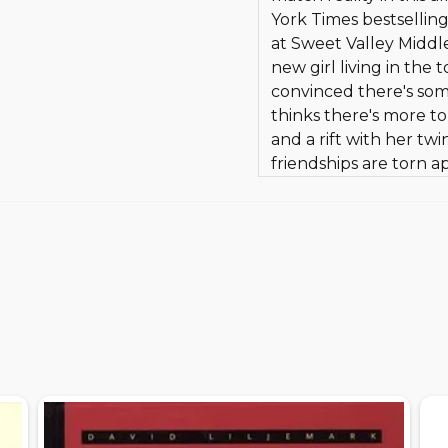
York Times bestsellin
at Sweet Valley Middl
new girl living in the
convinced there's som
thinks there's more to
and a rift with her tw
friendships are torn a