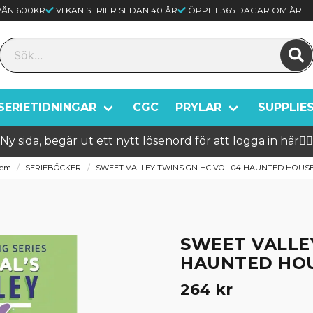
FRÅN 600KR
VI KAN SERIER SEDAN 40 ÅR
ÖPPET 365 DAGAR OM ÅRET
SERIETIDNINGAR
CGC
PRYLAR
SUPPLIE
Ny sida, begär ut ett nytt lösenord för att logga in här🦸‍♂️
em
SERIEBÖCKER
SWEET VALLEY TWINS GN HC VOL 04 HAUNTED HOUS
SWEET VALLE
HAUNTED HO
264 kr