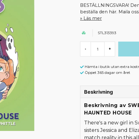
BESTÄLLNINGSVARA! Denna 
beställa den här. Maila o
Läs mer
STL313393
-
+
Hämta i butik utan extra kost
Öppet 365 dagar om året
Beskrivning
Beskrivning av S
HAUNTED HOUSE
There's a new girl in S
sisters Jessica and Eli
match reality in this 