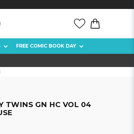
S
FREE COMIC BOOK DAY
E
Y TWINS GN HC VOL 04
USE