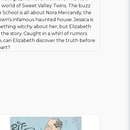
g world of Sweet Valley Twins. The buzz
e School is all about Nora Mercandy, the
 town's infamous haunted house. Jessica is
ething witchy about her, but Elizabeth
 the story. Caught in a whirl of rumors
in, can Elizabeth discover the truth before
part?