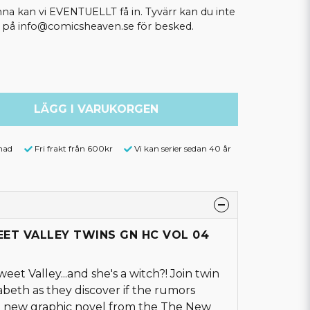
kan vi EVENTUELLT få in. Tyvärr kan du inte
ss på info@comicsheaven.se för besked.
LÄGG I VARUKORGEN
nad
Fri frakt från 600kr
Vi kan serier sedan 40 år
WEET VALLEY TWINS GN HC VOL 04
weet Valley...and she's a witch?! Join twin
zabeth as they discover if the rumors
all new graphic novel from the The New