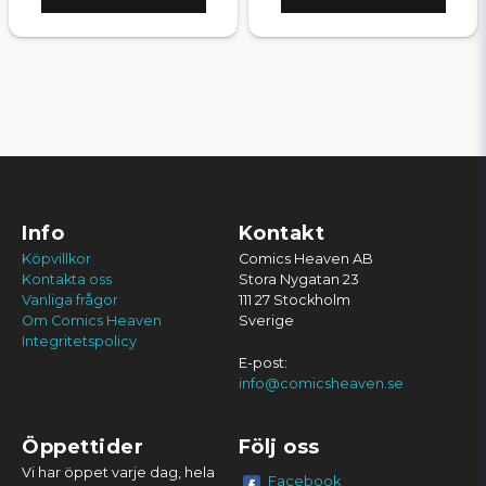
Info
Kontakt
Köpvillkor
Comics Heaven AB
Kontakta oss
Stora Nygatan 23
Vanliga frågor
111 27 Stockholm
Om Comics Heaven
Sverige
Integritetspolicy
E-post:
info@comicsheaven.se
Öppettider
Följ oss
Vi har öppet varje dag, hela
Facebook