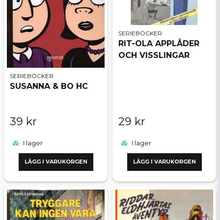
SERIEBÖCKER
RIT-OLA APPLÅDER
OCH VISSLINGAR
SERIEBÖCKER
SUSANNA & BO HC
39 kr
29 kr
I lager
I lager
LÄGG I VARUKORGEN
LÄGG I VARUKORGEN