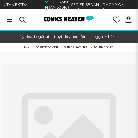
FRI FRAKT
UTAN EXTRA
SERIER SEDAN
DAGAR OM
FRÅN 600KR
KOSTNAD
40 ÅR
ÅRET
Ny sida, begär ut ett nytt lösenord för att logga in här🦸‍♂️
Hem
SERIEBÖCKER
SUPERNATURAL MACHINES HC