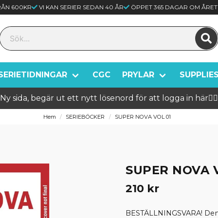
FRÅN 600KR
VI KAN SERIER SEDAN 40 ÅR
ÖPPET 365 DAGAR OM ÅRET
SERIETIDNINGAR
CGC
PRYLAR
SUPPLIE
Ny sida, begär ut ett nytt lösenord för att logga in här🦸‍♂️
Hem
SERIEBÖCKER
SUPER NOVA VOL 01
SUPER NOVA V
210 kr
BESTÄLLNINGSVARA! Denna 