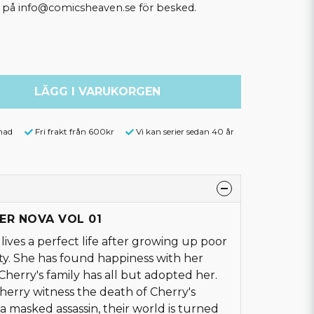
ss på info@comicsheaven.se för besked.
LÄGG I VARUKORGEN
nad
Fri frakt från 600kr
Vi kan serier sedan 40 år
PER NOVA VOL 01
ives a perfect life after growing up poor
ity. She has found happiness with her
 Cherry's family has all but adopted her.
erry witness the death of Cherry's
 a masked assassin, their world is turned