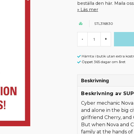
beställa den här. Maila o
Läs mer
STL316830
-
+
Hämta i butik utan extra kost
Öppet 365 dagar om året
Beskrivning
Beskrivning av SU
Cyber mechanic Nova l
and alone in the big c
girlfriend Cherry, and
But when Nova and Ch
family at the hands of