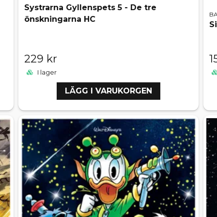
Systrarna Gyllenspets 5 - De tre
B
önskningarna HC
S
229 kr
1
I lager
LÄGG I VARUKORGEN