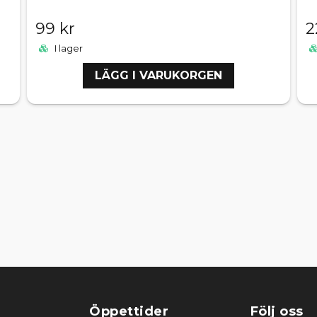
99 kr
2
I lager
LÄGG I VARUKORGEN
Öppettider
Följ oss