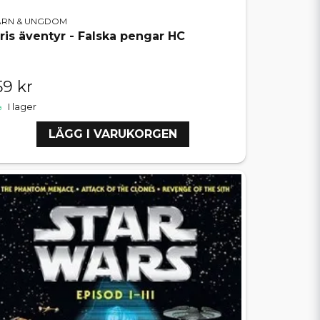
ARN & UNGDOM
iris äventyr - Falska pengar HC
59 kr
I lager
LÄGG I VARUKORGEN