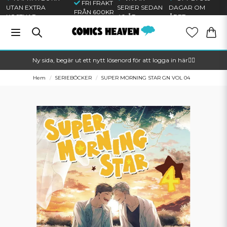
FRI FRAKT
UTAN EXTRA
SERIER SEDAN
DAGAR OM
FRÅN 600KR
KOSTNAD
40 ÅR
ÅRET
Ny sida, begär ut ett nytt lösenord för att logga in här🦸‍♂️
Hem
SERIEBÖCKER
SUPER MORNING STAR GN VOL 04