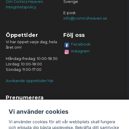
Om Comics Heaven
Sverige
Integritetspolicy
E-post:
info@comicsheaven.se
Öppettider
Följ oss
Vi har öppet varje dag, hela
Facebook
året om!
Instagram
Måndag-fredag: 10:00-18:30
Lördag: 10:00-18:00
Söndag: 11:00-17:00
Avvikande öppettider här.
Prenumerera
Prenumerera
Vi använder cookies
Vi använder cookies för att vår webbplats skall fungera
och erbjuda dig bästa upplevelse. Bekräfta ditt samtycke