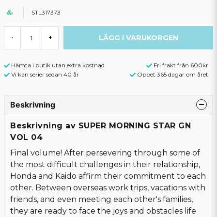
STL317373
LÄGG I VARUKORGEN
-
+
Hämta i butik utan extra kostnad
Fri frakt från 600kr
Vi kan serier sedan 40 år
Öppet 365 dagar om året
Beskrivning
Beskrivning av SUPER MORNING STAR GN
VOL 04
Final volume! After persevering through some of
the most difficult challenges in their relationship,
Honda and Kaido affirm their commitment to each
other. Between overseas work trips, vacations with
friends, and even meeting each other's families,
they are ready to face the joys and obstacles life