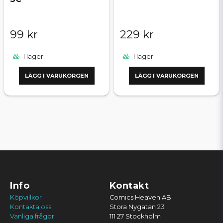
99 kr
229 kr
I lager
I lager
LÄGG I VARUKORGEN
LÄGG I VARUKORGEN
Info
Kontakt
Köpvillkor
Comics Heaven AB
Kontakta oss
Stora Nygatan 23
Vanliga frågor
111 27 Stockholm