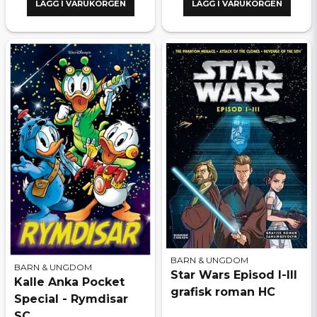
LÄGG I VARUKORGEN
LÄGG I VARUKORGEN
BARN & UNGDOM
BARN & UNGDOM
Star Wars Episod I-III
Kalle Anka Pocket
grafisk roman HC
Special - Rymdisar
SC