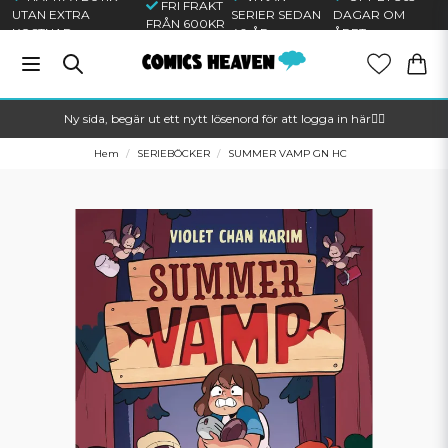
FRI FRAKT
UTAN EXTRA
SERIER SEDAN
DAGAR OM
FRÅN 600KR
KOSTNAD
40 ÅR
ÅRET
Ny sida, begär ut ett nytt lösenord för att logga in här🦸‍♂️
Hem
SERIEBÖCKER
SUMMER VAMP GN HC