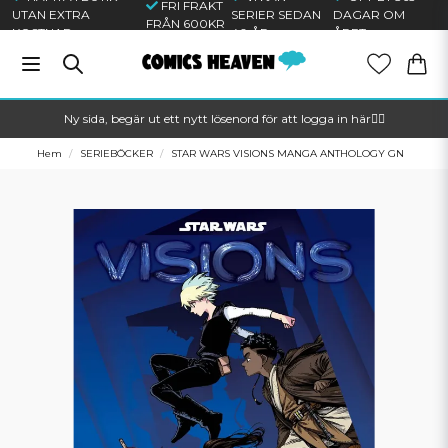
FRI FRAKT
UTAN EXTRA
SERIER SEDAN
DAGAR OM
FRÅN 600KR
KOSTNAD
40 ÅR
ÅRET
Ny sida, begär ut ett nytt lösenord för att logga in här🦸‍♂️
Hem
SERIEBÖCKER
STAR WARS VISIONS MANGA ANTHOLOGY GN