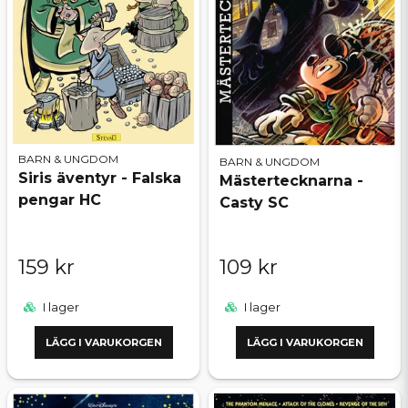
BARN & UNGDOM
BARN & UNGDOM
Siris äventyr - Falska
Mästertecknarna -
pengar HC
Casty SC
159 kr
109 kr
I lager
I lager
LÄGG I VARUKORGEN
LÄGG I VARUKORGEN