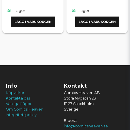
I lager
I lager
LÄGG I VARUKORGEN
LÄGG I VARUKORGEN
Info
Kontakt
Köpvillkor
Comics Heaven AB
Kontakta oss
Stora Nygatan 23
Vanliga frågor
111 27 Stockholm
Om Comics Heaven
Sverige
Integritetspolicy
E-post:
info@comicsheaven.se