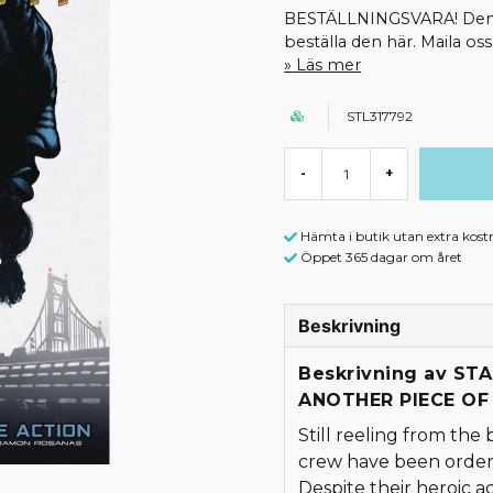
BESTÄLLNINGSVARA! Denna 
beställa den här. Maila o
Läs mer
STL317792
-
+
Hämta i butik utan extra kost
Öppet 365 dagar om året
Beskrivning
Beskrivning av ST
ANOTHER PIECE OF
Still reeling from the
crew have been ordere
Despite their heroic a