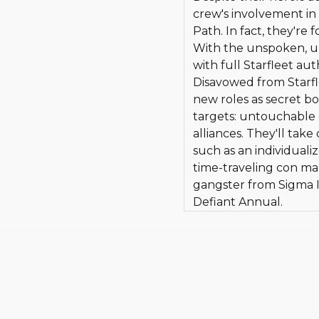
crew's involvement in
Path. In fact, they're
With the unspoken, u
with full Starfleet aut
Disavowed from Starfle
new roles as secret b
targets: untouchable 
alliances. They'll take 
such as an individual
time-traveling con ma
gangster from Sigma Iot
Defiant Annual.