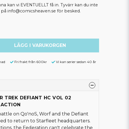
kan vi EVENTUELLT få in. Tyvärr kan du inte
ss på info@comicsheaven.se för besked.
LÄGG I VARUKORGEN
nad
Fri frakt från 600kr
Vi kan serier sedan 40 år
AR TREK DEFIANT HC VOL 02
 ACTION
 battle on Qo'noS, Worf and the Defiant
d to return to Starfleet headquarters.
ctions, the Federation can't celebrate the