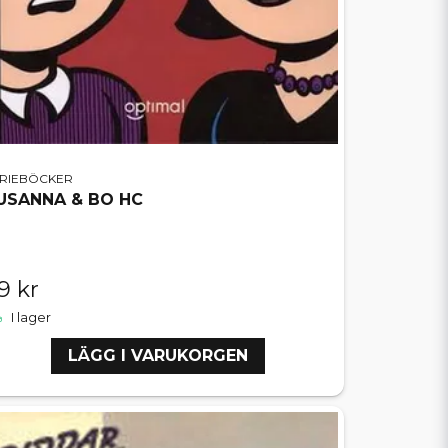
ERIEBÖCKER
USANNA & BO HC
9 kr
I lager
LÄGG I VARUKORGEN