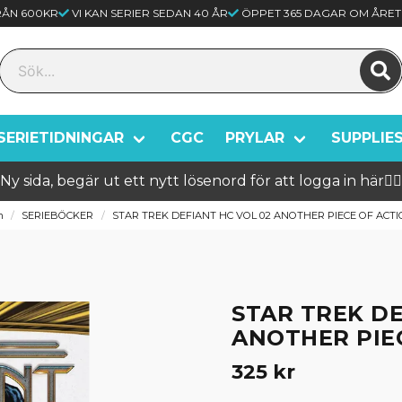
FRÅN 600KR
VI KAN SERIER SEDAN 40 ÅR
ÖPPET 365 DAGAR OM ÅRET
SERIETIDNINGAR
CGC
PRYLAR
SUPPLIE
Ny sida, begär ut ett nytt lösenord för att logga in här🦸‍♂️
m
SERIEBÖCKER
STAR TREK DEFIANT HC VOL 02 ANOTHER PIECE OF ACT
STAR TREK DE
ANOTHER PIE
325 kr