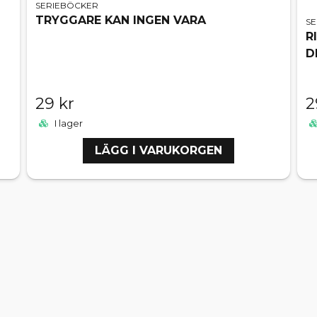
SERIEBÖCKER
TRYGGARE KAN INGEN VARA
S
R
D
29 kr
2
I lager
LÄGG I VARUKORGEN