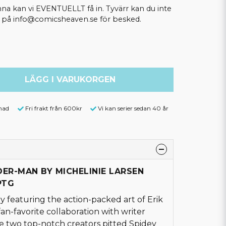
kan vi EVENTUELLT få in. Tyvärr kan du inte
ss på info@comicsheaven.se för besked.
LÄGG I VARUKORGEN
nad
Fri frakt från 600kr
Vi kan serier sedan 40 år
IDER-MAN BY MICHELINIE LARSEN
PTG
y featuring the action-packed art of Erik
fan-favorite collaboration with writer
se two top-notch creators pitted Spidey