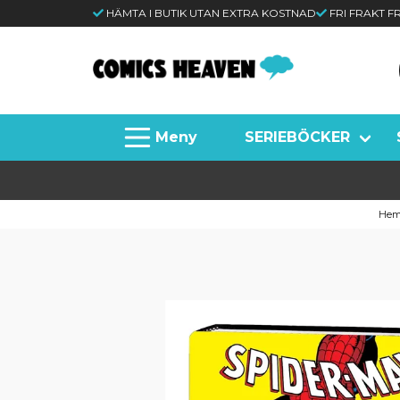
HÄMTA I BUTIK UTAN EXTRA KOSTNAD
FRI FRAKT 
SERIEBÖCKER
He