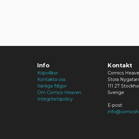
Info
Kontakt
Köpvillkor
Comics Heav
Kontakta oss
Stora Nygatan
Vanliga frågor
111 27 Stockh
Om Comics Heaven
Sverige
Integritetspolicy
E-post:
info@comicsh