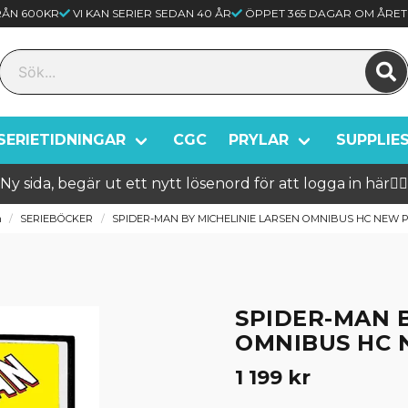
FRÅN 600KR
VI KAN SERIER SEDAN 40 ÅR
ÖPPET 365 DAGAR OM ÅRET
SERIETIDNINGAR
CGC
PRYLAR
SUPPLIE
Ny sida, begär ut ett nytt lösenord för att logga in här🦸‍♂️
m
SERIEBÖCKER
SPIDER-MAN BY MICHELINIE LARSEN OMNIBUS HC NEW 
SPIDER-MAN B
OMNIBUS HC 
1 199 kr