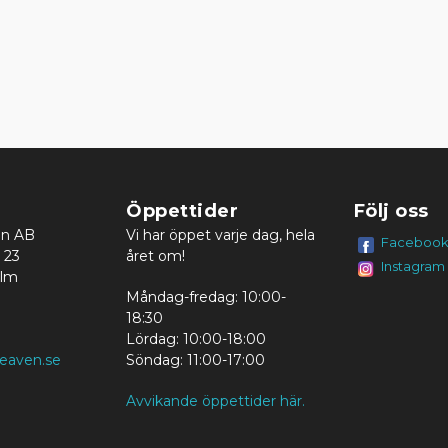
Öppettider
Följ oss
en AB
Vi har öppet varje dag, hela
Faceboo
 23
året om!
Instagram
olm
Måndag-fredag: 10:00-
18:30
Lördag: 10:00-18:00
eaven.se
Söndag: 11:00-17:00
Avvikande öppettider här.