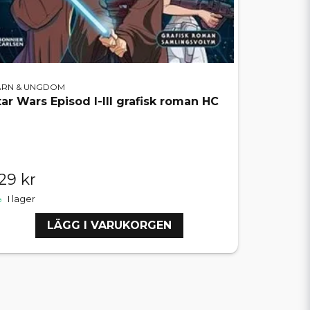
ARN & UNGDOM
tar Wars Episod I-III grafisk roman HC
29 kr
I lager
LÄGG I VARUKORGEN