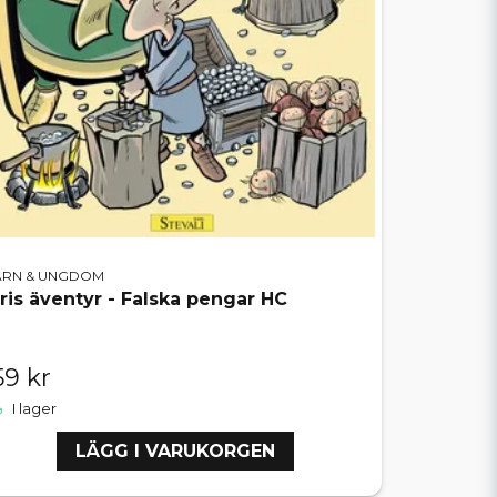
ARN & UNGDOM
iris äventyr - Falska pengar HC
59 kr
I lager
LÄGG I VARUKORGEN