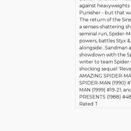
against heavyweights 
Punisher - but that w
The return of the Sini
a senses-shattering s
seminal run, Spider-Man
powers, battles Styx &
alongside…Sandman an
showdown with the Spi
writer to team Spider
shocking sequel 'Reven
AMAZING SPIDER-MAN 
SPIDER-MAN (1990) #1
MAN (1999) #19-21; a
PRESENTS (1988) #48
Rated T