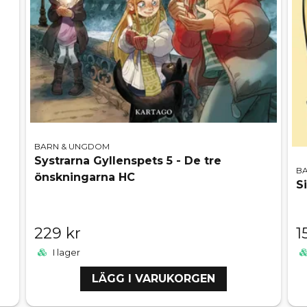
BARN & UNGDOM
Systrarna Gyllenspets 5 - De tre
B
önskningarna HC
S
229 kr
1
I lager
LÄGG I VARUKORGEN