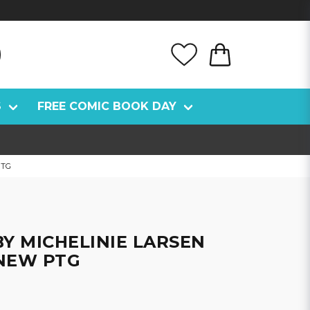
S
FREE COMIC BOOK DAY
PTG
Y MICHELINIE LARSEN
NEW PTG