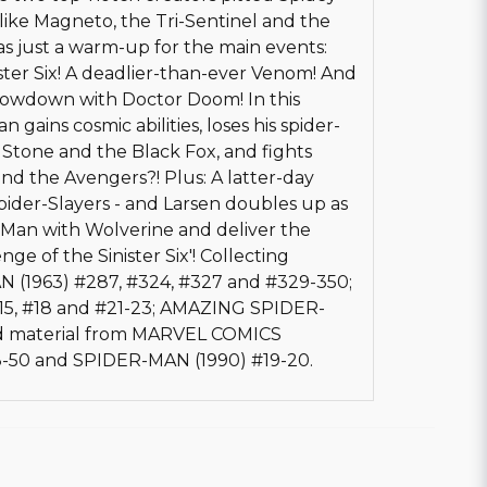
like Magneto, the Tri-Sentinel and the
as just a warm-up for the main events:
ster Six! A deadlier-than-ever Venom! And
howdown with Doctor Doom! In this
 gains cosmic abilities, loses his spider-
 Stone and the Black Fox, and fights
d the Avengers?! Plus: A latter-day
der-Slayers - and Larsen doubles up as
-Man with Wolverine and deliver the
ge of the Sinister Six'! Collecting
(1963) #287, #324, #327 and #329-350;
5, #18 and #21-23; AMAZING SPIDER-
nd material from MARVEL COMICS
-50 and SPIDER-MAN (1990) #19-20.