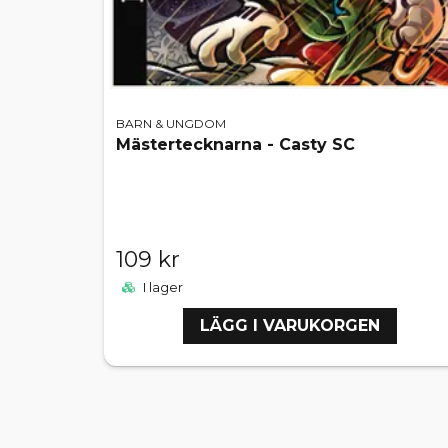
BARN & UNGDOM
Mästertecknarna - Casty SC
109 kr
I lager
LÄGG I VARUKORGEN