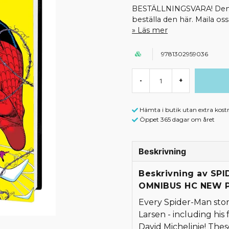
BESTÄLLNINGSVARA! Denna 
beställa den här. Maila o
Läs mer
9781302959036
-
+
Hämta i butik utan extra kost
Öppet 365 dagar om året
Beskrivning
Beskrivning av SP
OMNIBUS HC NEW 
Every Spider-Man stor
Larsen - including his 
David Michelinie! The