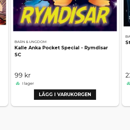
B
BARN & UNGDOM
S
Kalle Anka Pocket Special - Rymdisar
SC
99 kr
2
I lager
LÄGG I VARUKORGEN