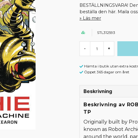
BESTÄLLNINGSVARA! Denna 
beställa den här. Maila o
Läs mer
STL312593
-
+
Hämta i butik utan extra kost
Öppet 365 dagar om året
Beskrivning
Beskrivning av RO
TP
Originally built by Pr
known as Robot Archie
around the world, part