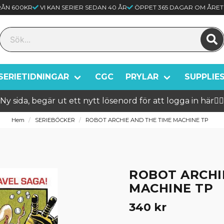
FRÅN 600KR
VI KAN SERIER SEDAN 40 ÅR
ÖPPET 365 DAGAR OM ÅRET
SERIETIDNINGAR
CGC
PRYLAR
SUPPLIE
Ny sida, begär ut ett nytt lösenord för att logga in här🦸‍♂️
Hem
SERIEBÖCKER
ROBOT ARCHIE AND THE TIME MACHINE TP
ROBOT ARCHI
MACHINE TP
340 kr