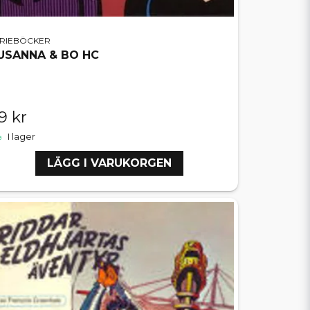
ERIEBÖCKER
USANNA & BO HC
9 kr
I lager
LÄGG I VARUKORGEN