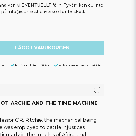
kan vi EVENTUELLT få in. Tyvärr kan du inte
ss på info@comicsheaven.se för besked.
LÄGG I VARUKORGEN
nad
Fri frakt från 600kr
Vi kan serier sedan 40 år
BOT ARCHIE AND THE TIME MACHINE
ofessor C.R. Ritchie, the mechanical being
 was employed to battle injustices
icularly in the jungles of Africa and