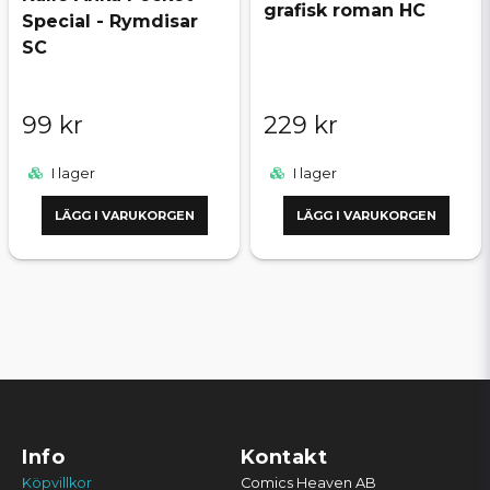
grafisk roman HC
Special - Rymdisar
SC
99 kr
229 kr
I lager
I lager
LÄGG I VARUKORGEN
LÄGG I VARUKORGEN
Info
Kontakt
Köpvillkor
Comics Heaven AB