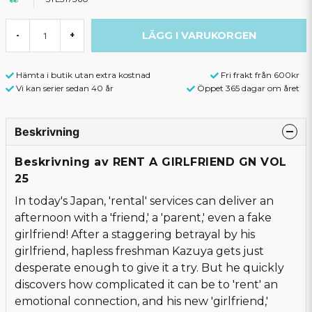
LÄGG I VARUKORGEN
-
+
Hämta i butik utan extra kostnad
Fri frakt från 600kr
Vi kan serier sedan 40 år
Öppet 365 dagar om året
Beskrivning
Beskrivning av RENT A GIRLFRIEND GN VOL
25
In today's Japan, 'rental' services can deliver an
afternoon with a 'friend,' a 'parent,' even a fake
girlfriend! After a staggering betrayal by his
girlfriend, hapless freshman Kazuya gets just
desperate enough to give it a try. But he quickly
discovers how complicated it can be to 'rent' an
emotional connection, and his new 'girlfriend,'