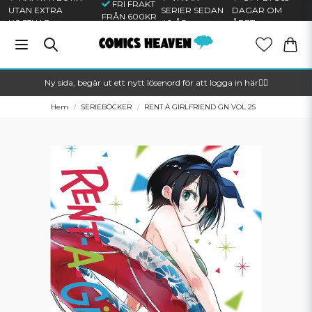
FRI FRAKT
UTAN EXTRA
SERIER SEDAN
DAGAR OM
FRÅN 600KR
KOSTNAD
40 ÅR
ÅRET
Ny sida, begär ut ett nytt lösenord för att logga in här🦸‍♂️
Hem
SERIEBÖCKER
RENT A GIRLFRIEND GN VOL 25