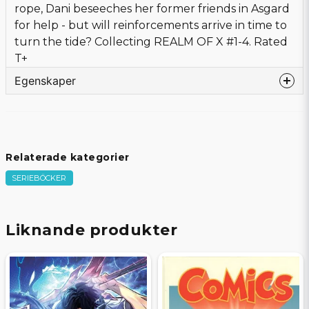
rope, Dani beseeches her former friends in Asgard
for help - but will reinforcements arrive in time to
turn the tide? Collecting REALM OF X #1-4. Rated
T+
Egenskaper
Språk
Engelska
Bandtyp
Softcover
Förlag
MARVEL PRH
Relaterade kategorier
Författare
Gronbekk, Torunn
SERIEBÖCKER
Tecknare
Neves, Diogenes
Omslagstecknare
Hans, Stephanie
Sidor
120
Liknande produkter
Beg/Nytt
Nytt Obegagnat