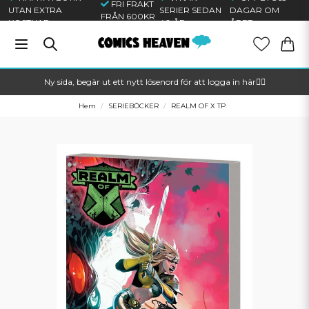
FRI FRAKT
UTAN EXTRA
SERIER SEDAN
DAGAR OM
FRÅN 600KR
KOSTNAD
40 ÅR
ÅRET
Ny sida, begär ut ett nytt lösenord för att logga in här🦸‍♂️
Hem
SERIEBÖCKER
REALM OF X TP