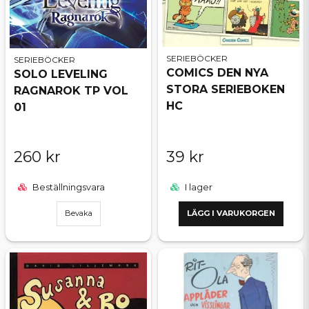
SERIEBÖCKER
SERIEBÖCKER
COMICS DEN NYA
SOLO LEVELING
STORA SERIEBOKEN
RAGNAROK TP VOL
HC
01
260 kr
39 kr
Beställningsvara
I lager
Bevaka
LÄGG I VARUKORGEN