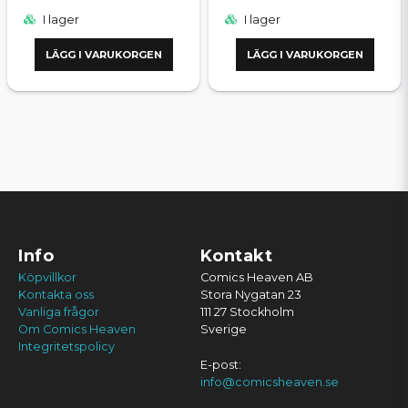
I lager
I lager
LÄGG I VARUKORGEN
LÄGG I VARUKORGEN
Info
Kontakt
Köpvillkor
Comics Heaven AB
Kontakta oss
Stora Nygatan 23
Vanliga frågor
111 27 Stockholm
Om Comics Heaven
Sverige
Integritetspolicy
E-post:
info@comicsheaven.se