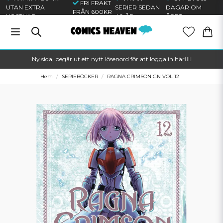
FRI FRAKT
UTAN EXTRA
SERIER SEDAN
DAGAR OM
FRÅN 600KR
KOSTNAD
40 ÅR
ÅRET
Ny sida, begär ut ett nytt lösenord för att logga in här🦸‍♂️
Hem
SERIEBÖCKER
RAGNA CRIMSON GN VOL 12