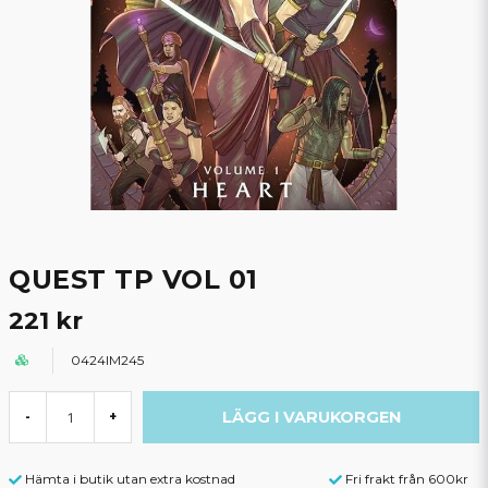
QUEST TP VOL 01
221 kr
0424IM245
LÄGG I VARUKORGEN
-
+
Hämta i butik utan extra kostnad
Fri frakt från 600kr