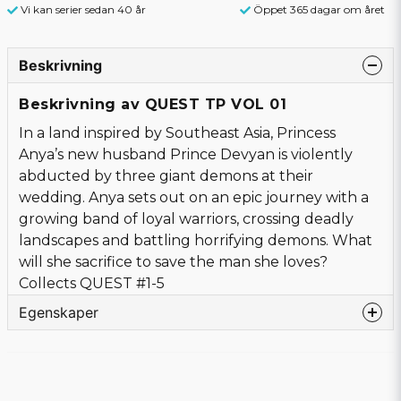
Vi kan serier sedan 40 år
Öppet 365 dagar om året
Beskrivning
Beskrivning av QUEST TP VOL 01
In a land inspired by Southeast Asia, Princess
Anya’s new husband Prince Devyan is violently
abducted by three giant demons at their
wedding. Anya sets out on an epic journey with a
growing band of loyal warriors, crossing deadly
landscapes and battling horrifying demons. What
will she sacrifice to save the man she loves?
Collects QUEST #1-5
Egenskaper
Språk
Engelska
Bandtyp
Softcover
Förlag
IMAGE COMICS