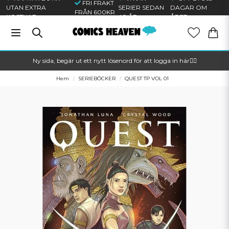
FRI FRAKT
UTAN EXTRA
SERIER SEDAN
DAGAR OM
FRÅN 600KR
KOSTNAD
40 ÅR
ÅRET
Ny sida, begär ut ett nytt lösenord för att logga in här🦸‍♂️
Hem
SERIEBÖCKER
QUEST TP VOL 01