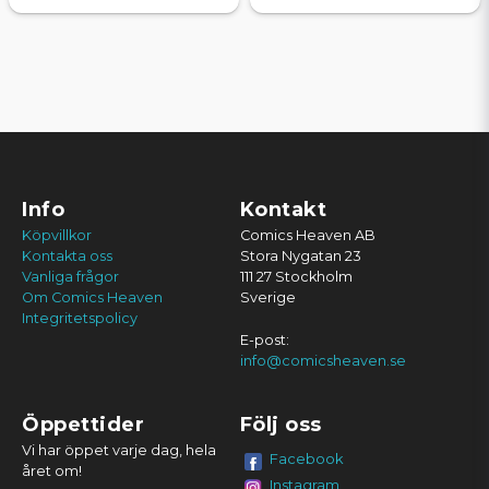
Info
Kontakt
Köpvillkor
Comics Heaven AB
Kontakta oss
Stora Nygatan 23
Vanliga frågor
111 27 Stockholm
Om Comics Heaven
Sverige
Integritetspolicy
E-post:
info@comicsheaven.se
Öppettider
Följ oss
Vi har öppet varje dag, hela
Facebook
året om!
Instagram