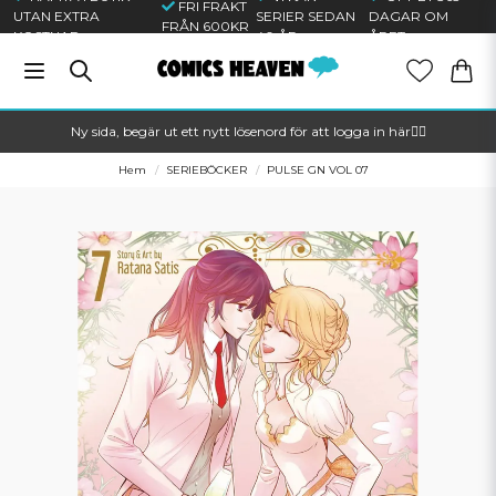
FRI FRAKT
UTAN EXTRA
SERIER SEDAN
DAGAR OM
FRÅN 600KR
KOSTNAD
40 ÅR
ÅRET
Ny sida, begär ut ett nytt lösenord för att logga in här🦸‍♂️
Hem
SERIEBÖCKER
PULSE GN VOL 07