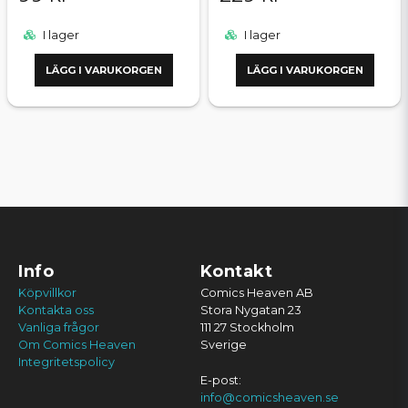
I lager
I lager
LÄGG I VARUKORGEN
LÄGG I VARUKORGEN
Info
Kontakt
Köpvillkor
Comics Heaven AB
Kontakta oss
Stora Nygatan 23
Vanliga frågor
111 27 Stockholm
Om Comics Heaven
Sverige
Integritetspolicy
E-post:
info@comicsheaven.se