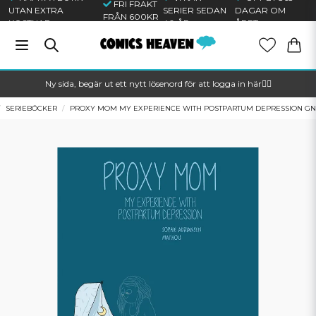
FRI FRAKT
UTAN EXTRA
SERIER SEDAN
DAGAR OM
FRÅN 600KR
KOSTNAD
40 ÅR
ÅRET
Ny sida, begär ut ett nytt lösenord för att logga in här🦸‍♂️
SERIEBÖCKER
PROXY MOM MY EXPERIENCE WITH POSTPARTUM DEPRESSION GN