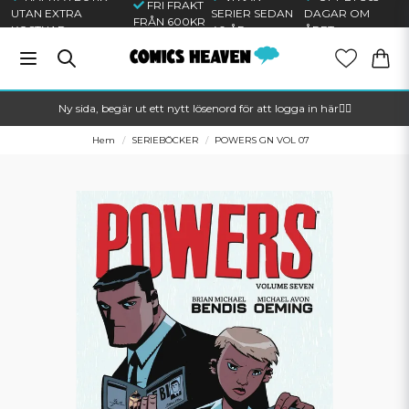
FRI FRAKT
UTAN EXTRA
SERIER SEDAN
DAGAR OM
FRÅN 600KR
KOSTNAD
40 ÅR
ÅRET
Ny sida, begär ut ett nytt lösenord för att logga in här🦸‍♂️
Hem
SERIEBÖCKER
POWERS GN VOL 07