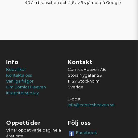
40 år i branschen och 4,6 av 5 stjärnor på Google
Info
Kontakt
Köpvillkor
Comics Heaven AB
Kontakta oss
Stora Nygatan 23
Vanliga frågor
111 27 Stockholm
Om Comics Heaven
Sverige
Integritetspolicy
E-post:
info@comicsheaven.se
Öppettider
Följ oss
Vi har öppet varje dag, hela
Facebook
året om!