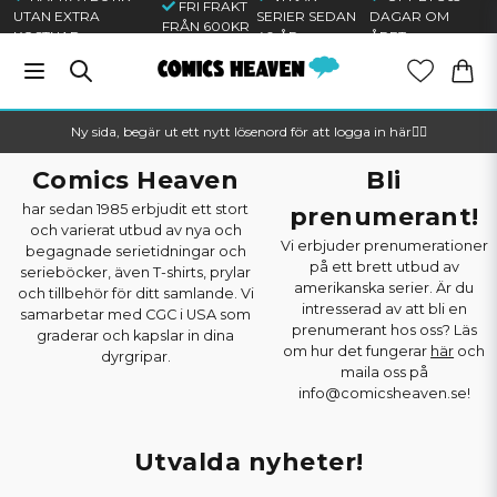
FRI FRAKT
UTAN EXTRA
SERIER SEDAN
DAGAR OM
FRÅN 600KR
KOSTNAD
40 ÅR
ÅRET
Ny sida, begär ut ett nytt lösenord för att logga in här🦸‍♂️
Comics Heaven
Bli
har sedan 1985 erbjudit ett stort
prenumerant!
och varierat utbud av nya och
Vi erbjuder prenumerationer
begagnade serietidningar och
på ett brett utbud av
serieböcker, även T-shirts, prylar
amerikanska serier. Är du
och tillbehör för ditt samlande. Vi
intresserad av att bli en
samarbetar med CGC i USA som
prenumerant hos oss? Läs
graderar och kapslar in dina
om hur det fungerar
här
och
dyrgripar.
maila oss på
info@comicsheaven.se!
Utvalda nyheter!