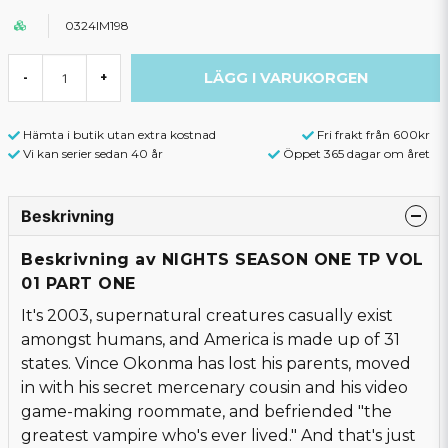
0324IM198
LÄGG I VARUKORGEN
-
+
Hämta i butik utan extra kostnad
Fri frakt från 600kr
Vi kan serier sedan 40 år
Öppet 365 dagar om året
Beskrivning
Beskrivning av NIGHTS SEASON ONE TP VOL
01 PART ONE
It's 2003, supernatural creatures casually exist
amongst humans, and America is made up of 31
states. Vince Okonma has lost his parents, moved
in with his secret mercenary cousin and his video
game-making roommate, and befriended "the
greatest vampire who's ever lived." And that's just