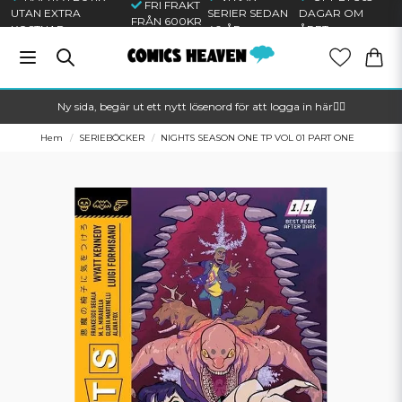
FRI FRAKT
UTAN EXTRA
SERIER SEDAN
DAGAR OM
FRÅN 600KR
KOSTNAD
40 ÅR
ÅRET
Ny sida, begär ut ett nytt lösenord för att logga in här🦸‍♂️
Hem
SERIEBÖCKER
NIGHTS SEASON ONE TP VOL 01 PART ONE