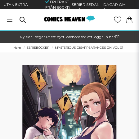
FRI FRAKT
UTAN EXTRA
SERIER SEDAN
DAGAR OM
FRÅN 600KR
KOSTNAD
40 ÅR
ÅRET
Ny sida, begär ut ett nytt lösenord för att logga in här🦸‍♂️
Hem
SERIEBÖCKER
MYSTERIOUS DISAPPEARANCES GN VOL 01