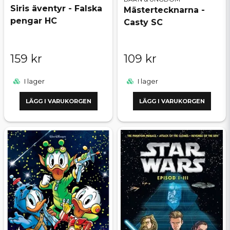
Siris äventyr - Falska
Mästertecknarna -
pengar HC
Casty SC
159 kr
109 kr
I lager
I lager
LÄGG I VARUKORGEN
LÄGG I VARUKORGEN