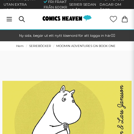
FRI FRAKT
UTAN EXTRA
SERIER SEDAN
DAGAR OM
FRÅN 600KR
KOSTNAD
40 ÅR
ÅRET
Ny sida, begär ut ett nytt lösenord för att logga in här🦸‍♂️
Hem
SERIEBÖCKER
MOOMIN ADVENTURES GN BOOK ONE