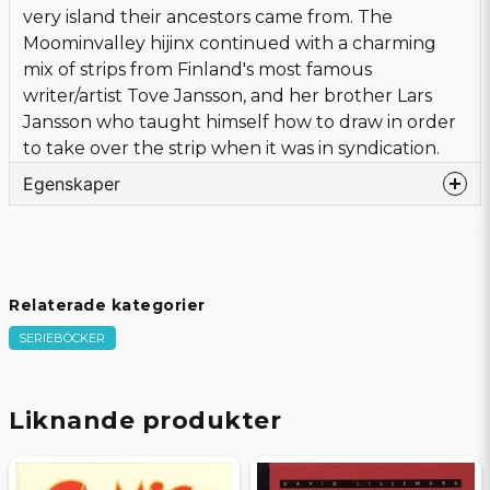
very island their ancestors came from. The
Moominvalley hijinx continued with a charming
mix of strips from Finland's most famous
writer/artist Tove Jansson, and her brother Lars
Jansson who taught himself how to draw in order
to take over the strip when it was in syndication.
Egenskaper
Språk
Engelska
Bandtyp
Softcover
Förlag
DRAWN & QUARTERLY
Relaterade kategorier
Författare
Jansson, Tove
SERIEBÖCKER
Tecknare
Jansson, Lars
Omslagstecknare
Jansson, Tove
Sidor
400
Liknande produkter
Beg/Nytt
Nytt Obegagnat