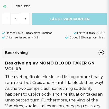
STL317333
LÄGG I VARUKORGEN
-
+
Hämta i butik utan extra kostnad
Fri frakt från 600kr
Vi kan serier sedan 40 år
Öppet 365 dagar om året
Beskrivning
Beskrivning av MOMO BLOOD TAKER GN
VOL 09
The riveting finale! MoMo and Mikogami are finally
reunited, but Croix and Brunhilda block their way!
As the two camps clash, something suddenly
happens to Croix's body and the situation takes an
unexpected turn. Furthermore, the King of the
Vampires, Kudlak, takes action, bringing the story