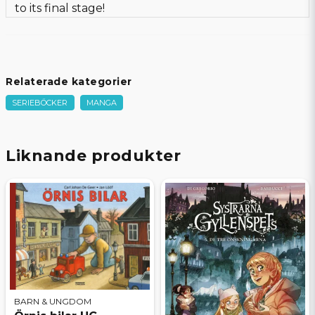
to its final stage!
Relaterade kategorier
SERIEBÖCKER
MANGA
Liknande produkter
BARN & UNGDOM