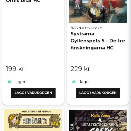
Örnis bilar HC
BARN & UNGDOM
Systrarna
Gyllenspets 5 - De tre
önskningarna HC
199 kr
229 kr
I lager
I lager
LÄGG I VARUKORGEN
LÄGG I VARUKORGEN