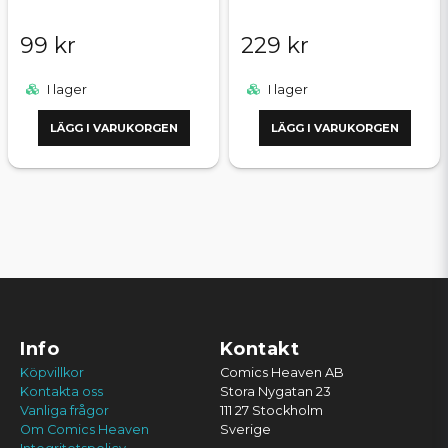
99 kr
229 kr
I lager
I lager
LÄGG I VARUKORGEN
LÄGG I VARUKORGEN
Info
Kontakt
Köpvillkor
Comics Heaven AB
Kontakta oss
Stora Nygatan 23
Vanliga frågor
111 27 Stockholm
Om Comics Heaven
Sverige