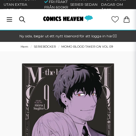
FRI FRAKT
UTAN EXTRA
SERIER SEDAN
DAGAR OM
FRÅN 600KR
KOSTNAD
40 ÅR
ÅRET
Ny sida, begär ut ett nytt lösenord för att logga in här🦸‍♂️
Hem
SERIEBÖCKER
MOMO BLOOD TAKER GN VOL 09