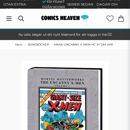
FRI FRAKT
UTAN EXTRA
SERIER SEDAN
DAGAR OM
FRÅN 600KR
KOSTNAD
40 ÅR
ÅRET
Ny sida, begär ut ett nytt lösenord för att logga in här🦸‍♂️
Hem
SERIEBÖCKER
MMW UNCANNY X-MEN HC #1 DM VAR