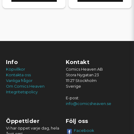
Info
Kontakt
Köpvillkor
Comics Heaven AB
Kontakta oss
Stora Nygatan 23
Vanliga frågor
111 27 Stockholm
Om Comics Heaven
Sverige
Integritetspolicy
E-post:
info@comicsheaven.se
Öppettider
Följ oss
Vi har öppet varje dag, hela
Facebook
året om!