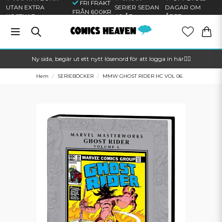
FRI FRAKT
UTAN EXTRA
SERIER SEDAN
DAGAR OM
FRÅN 600KR
KOSTNAD
40 ÅR
ÅRET
Ny sida, begär ut ett nytt lösenord för att logga in här🦸‍♂️
Hem
SERIEBÖCKER
MMW GHOST RIDER HC VOL 06