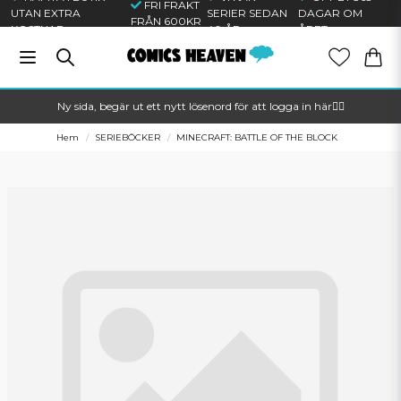
FRI FRAKT
UTAN EXTRA
SERIER SEDAN
DAGAR OM
FRÅN 600KR
KOSTNAD
40 ÅR
ÅRET
Ny sida, begär ut ett nytt lösenord för att logga in här🦸‍♂️
Hem
SERIEBÖCKER
MINECRAFT: BATTLE OF THE BLOCK