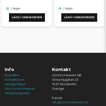
I lager
I lager
LÄGG I VARUKORGEN
LÄGG I VARUKORGEN
Info
Kontakt
Köpvillkor
Comics Heaven AB
Kontakta oss
Stora Nygatan 23
Vanliga frågor
111 27 Stockholm
Om Comics Heaven
Sverige
Integritetspolicy
E-post:
info@comicsheaven.se