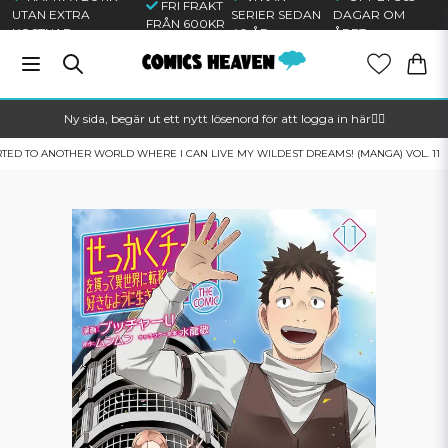
FRI FRAKT
UTAN EXTRA
SERIER SEDAN
DAGAR OM
FRÅN 600KR
KOSTNAD
40 ÅR
ÅRET
Ny sida, begär ut ett nytt lösenord för att logga in här🦸‍♂️
RTED TO ANOTHER WORLD WHERE I CAN LIVE MY WILDEST DREAMS! (MANGA) VOL. 11