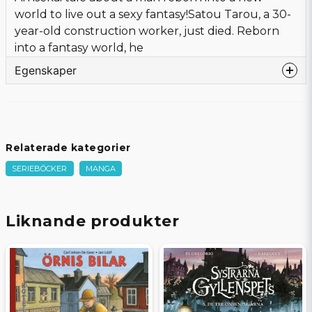
world to live out a sexy fantasy!Satou Tarou, a 30-
year-old construction worker, just died. Reborn
into a fantasy world, he
Egenskaper
Förlag
SEVEN SEAS ENTERTAINMENT
Författare
Munmun
Tecknare
Butcha-U
Relaterade kategorier
Sidor
160
SERIEBÖCKER
MANGA
Liknande produkter