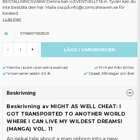
BESTÄLLNINGSVARA! Denna kan vi EVENTUELLT få in. Tyvärr kan du
inte beställa den här. Maila oss på info@comicsheaven.se för
besked.
Läs mer
9798897653829
LÄGG I VARUKORGEN
-
+
Hämta i butik utan extra kostnad
Fri frakt från 600kr
Vi kan serier sedan 40 år
Öppet 365 dagar om året
Beskrivning
Beskrivning av MIGHT AS WELL CHEAT: I
GOT TRANSPORTED TO ANOTHER WORLD
WHERE I CAN LIVE MY WILDEST DREAMS!
(MANGA) VOL. 11
An isekai tale about a man reborn into a new