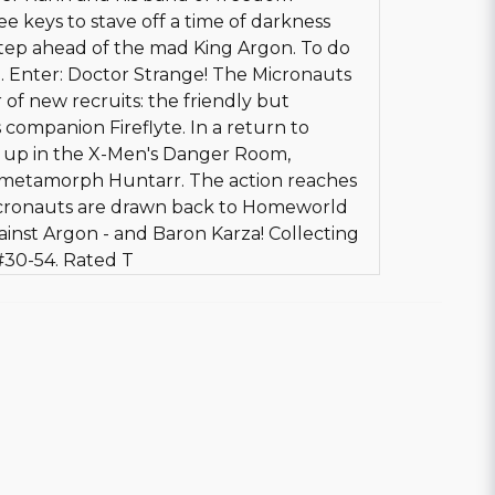
ee keys to stave off a time of darkness
tep ahead of the mad King Argon. To do
p. Enter: Doctor Strange! The Micronauts
ir of new recruits: the friendly but
s companion Fireflyte. In a return to
d up in the X-Men's Danger Room,
r metamorph Huntarr. The action reaches
icronauts are drawn back to Homeworld
ainst Argon - and Baron Karza! Collecting
30-54. Rated T