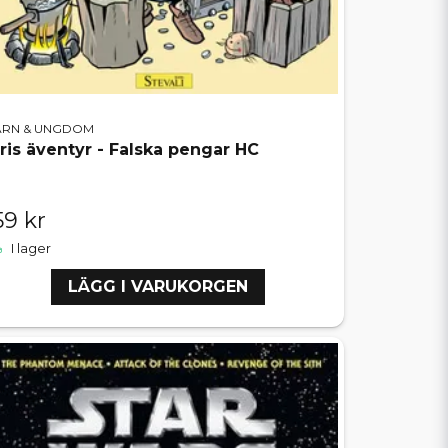
ARN & UNGDOM
iris äventyr - Falska pengar HC
59 kr
I lager
LÄGG I VARUKORGEN