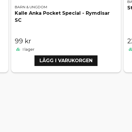
B
BARN & UNGDOM
S
Kalle Anka Pocket Special - Rymdisar
SC
99 kr
2
I lager
LÄGG I VARUKORGEN