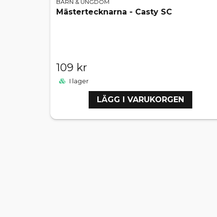
BARN & UNGDOM
Mästertecknarna - Casty SC
109 kr
I lager
LÄGG I VARUKORGEN