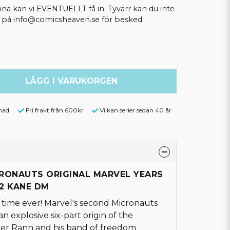
kan vi EVENTUELLT få in. Tyvärr kan du inte
ss på info@comicsheaven.se för besked.
LÄGG I VARUKORGEN
nad
Fri frakt från 600kr
Vi kan serier sedan 40 år
ICRONAUTS ORIGINAL MARVEL YEARS
2 KANE DM
t time ever! Marvel's second Micronauts
 explosive six-part origin of the
r Rann and his band of freedom