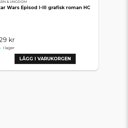
ARN & UNGDOM
tar Wars Episod I-III grafisk roman HC
29 kr
I lager
LÄGG I VARUKORGEN