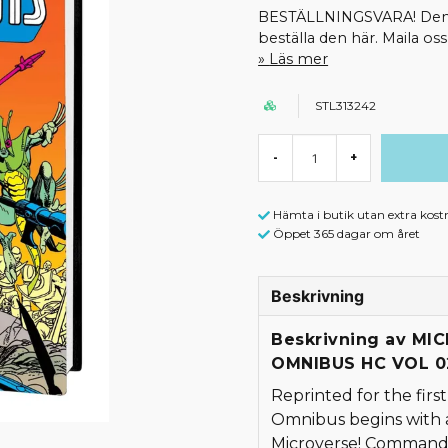
BESTÄLLNINGSVARA! Denna 
beställa den här. Maila o
Läs mer
STL313242
-
+
Hämta i butik utan extra kost
Öppet 365 dagar om året
Beskrivning
Beskrivning av M
OMNIBUS HC VOL 0
Reprinted for the firs
Omnibus begins with an
Microverse! Commande