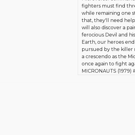
fighters must find thr
while remaining one s
that, they'll need hel
will also discover a pa
ferocious Devil and hi
Earth, our heroes en
pursued by the kille
a crescendo as the M
once again to fight ag
MICRONAUTS (1979) #