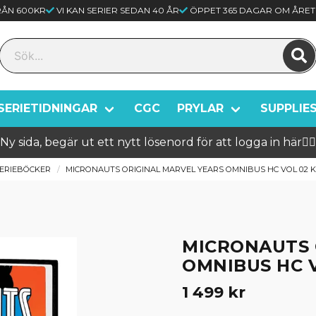
FRÅN 600KR
VI KAN SERIER SEDAN 40 ÅR
ÖPPET 365 DAGAR OM ÅRET
SERIETIDNINGAR
CGC
PRYLAR
SUPPLIE
Ny sida, begär ut ett nytt lösenord för att logga in här🦸‍♂️
ERIEBÖCKER
MICRONAUTS ORIGINAL MARVEL YEARS OMNIBUS HC VOL 02 
MICRONAUTS 
OMNIBUS HC 
1 499 kr