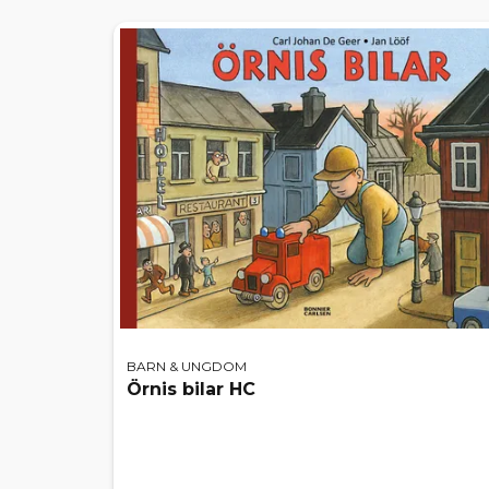
BARN & UNGDOM
Örnis bilar HC