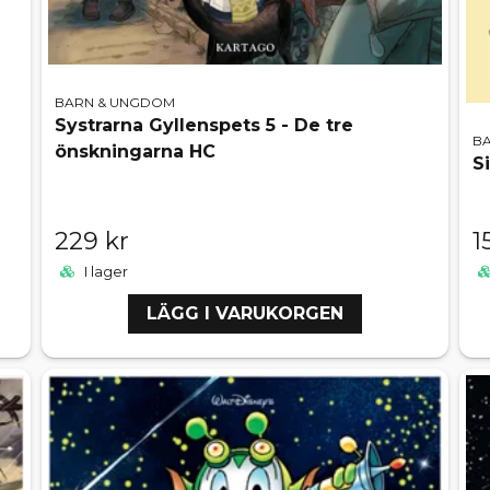
BARN & UNGDOM
Systrarna Gyllenspets 5 - De tre
B
önskningarna HC
S
229 kr
1
I lager
LÄGG I VARUKORGEN