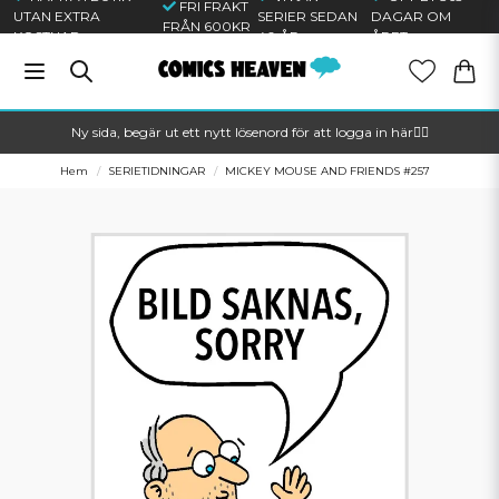
FRI FRAKT
UTAN EXTRA
SERIER SEDAN
DAGAR OM
FRÅN 600KR
KOSTNAD
40 ÅR
ÅRET
Ny sida, begär ut ett nytt lösenord för att logga in här🦸‍♂️
Hem
SERIETIDNINGAR
MICKEY MOUSE AND FRIENDS #257