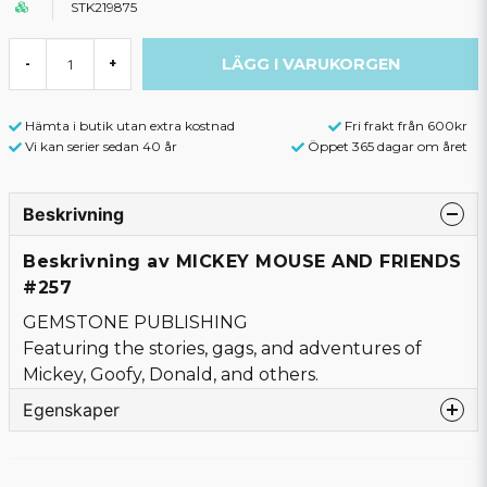
STK219875
LÄGG I VARUKORGEN
-
+
Hämta i butik utan extra kostnad
Fri frakt från 600kr
Vi kan serier sedan 40 år
Öppet 365 dagar om året
Beskrivning
Beskrivning av MICKEY MOUSE AND FRIENDS
#257
GEMSTONE PUBLISHING
Featuring the stories, gags, and adventures of
Mickey, Goofy, Donald, and others.
Egenskaper
Språk
Engelska
Förlag
GEMSTONE PUBLISHING