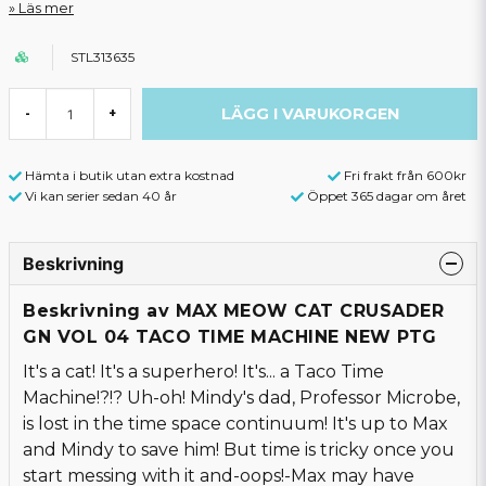
Läs mer
STL313635
LÄGG I VARUKORGEN
-
+
Hämta i butik utan extra kostnad
Fri frakt från 600kr
Vi kan serier sedan 40 år
Öppet 365 dagar om året
Beskrivning
Beskrivning av MAX MEOW CAT CRUSADER
GN VOL 04 TACO TIME MACHINE NEW PTG
It's a cat! It's a superhero! It's... a Taco Time
Machine!?!? Uh-oh! Mindy's dad, Professor Microbe,
is lost in the time space continuum! It's up to Max
and Mindy to save him! But time is tricky once you
start messing with it and-oops!-Max may have