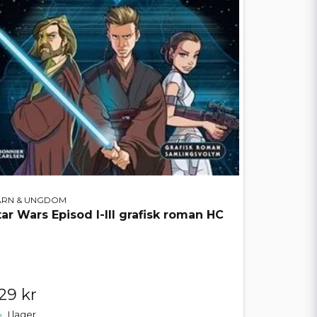
ARN & UNGDOM
tar Wars Episod I-III grafisk roman HC
29 kr
I lager