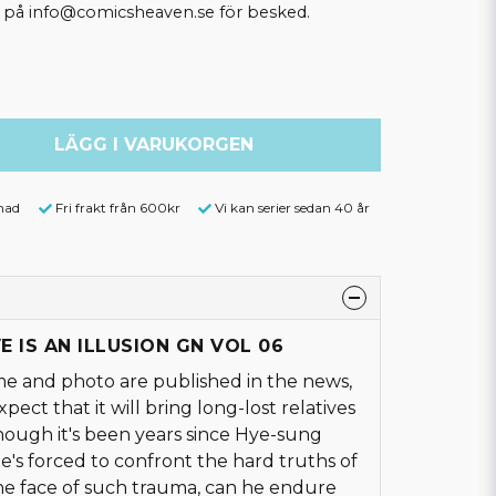
ss på info@comicsheaven.se för besked.
LÄGG I VARUKORGEN
nad
Fri frakt från 600kr
Vi kan serier sedan 40 år
VE IS AN ILLUSION GN VOL 06
 and photo are published in the news,
pect that it will bring long-lost relatives
 though it's been years since Hye-sung
he's forced to confront the hard truths of
the face of such trauma, can he endure