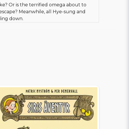
ake? Or is the terrified omega about to
escape? Meanwhile, all Hye-sung and
tling down.