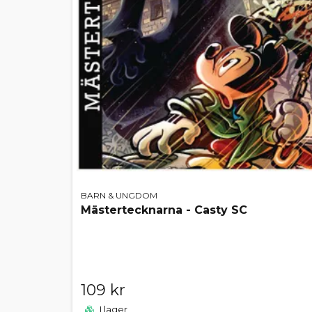
BARN & UNGDOM
Mästertecknarna - Casty SC
109 kr
I lager