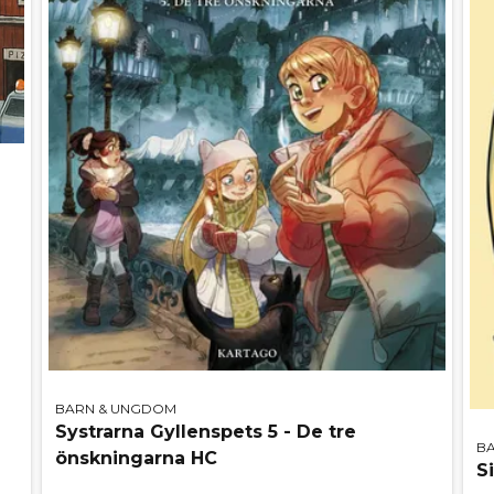
BARN & UNGDOM
Systrarna Gyllenspets 5 - De tre
B
önskningarna HC
S