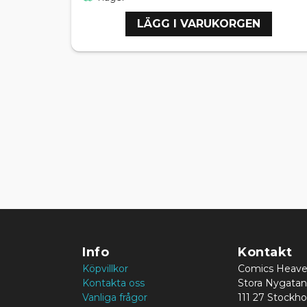
LÄGG I VARUKORGEN
Info
Kontakt
Köpvillkor
Comics Heav
Kontakta oss
Stora Nygatan
Vanliga frågor
111 27 Stockh