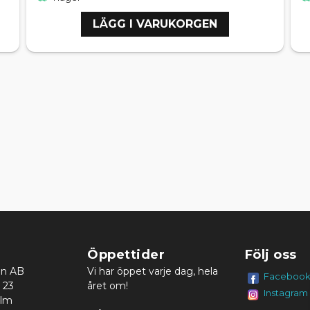
LÄGG I VARUKORGEN
Öppettider
Följ oss
en AB
Vi har öppet varje dag, hela
Faceboo
 23
året om!
Instagram
olm