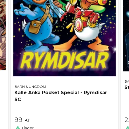
B
BARN & UNGDOM
S
Kalle Anka Pocket Special - Rymdisar
SC
99 kr
2
I lager