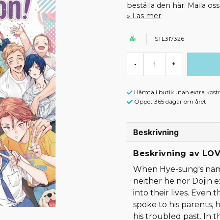
beställa den här. Maila o
Läs mer
STL317326
-
+
Hämta i butik utan extra kost
Öppet 365 dagar om året
Beskrivning
Beskrivning av LO
When Hye-sung's name
neither he nor Dojin ex
into their lives. Even
spoke to his parents, 
his troubled past. In 