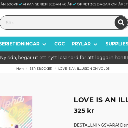
FRÅN 600KR
VI KAN SERIER SEDAN 40 ÅR
ÖPPET 365 DAGAR OM ÅRET
SERIETIDNINGAR
CGC
PRYLAR
SUPPLIE
Ny sida, begär ut ett nytt lösenord för att logga in här🦸‍♂️
Hem
SERIEBÖCKER
LOVE IS AN ILLUSION GN VOL 06
LOVE IS AN I
325 kr
BESTÄLLNINGSVARA! Denna 