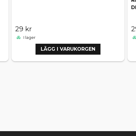
R
D
29 kr
2
I lager
LÄGG I VARUKORGEN