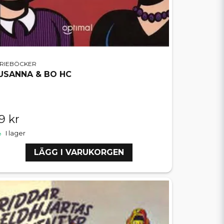
ERIEBÖCKER
USANNA & BO HC
9 kr
I lager
LÄGG I VARUKORGEN