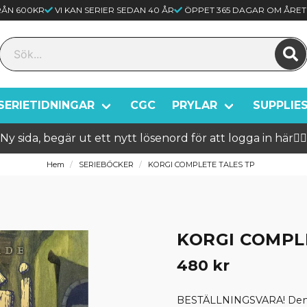
FRÅN 600KR
VI KAN SERIER SEDAN 40 ÅR
ÖPPET 365 DAGAR OM ÅRET
SERIETIDNINGAR
CGC
PRYLAR
SUPPLIE
Ny sida, begär ut ett nytt lösenord för att logga in här🦸‍♂️
Hem
SERIEBÖCKER
KORGI COMPLETE TALES TP
KORGI COMPL
480 kr
BESTÄLLNINGSVARA! Denna 