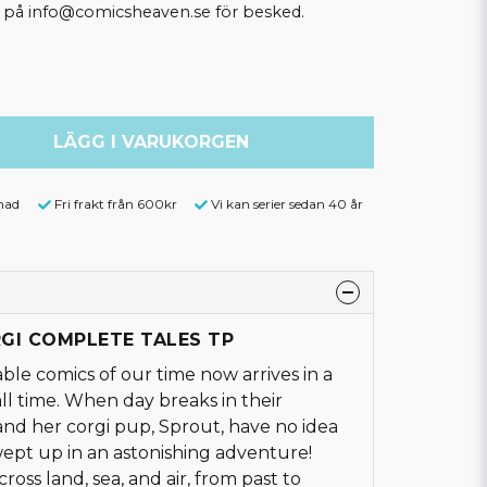
ss på info@comicsheaven.se för besked.
LÄGG I VARUKORGEN
nad
Fri frakt från 600kr
Vi kan serier sedan 40 år
RGI COMPLETE TALES TP
ble comics of our time now arrives in a
all time. When day breaks in their
and her corgi pup, Sprout, have no idea
wept up in an astonishing adventure!
ross land, sea, and air, from past to