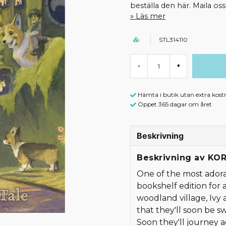
beställa den här. Maila o
Läs mer
STL314110
-
+
Hämta i butik utan extra kost
Öppet 365 dagar om året
Beskrivning
Beskrivning av KO
One of the most adora
bookshelf edition for 
woodland village, Ivy 
that they'll soon be s
Soon they'll journey ac