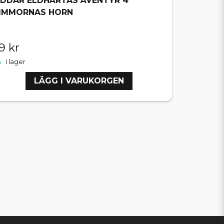
IDDAR ELDHÄRTAS ÄVENTYR 4
IMMORNAS HORN
9 kr
I lager
LÄGG I VARUKORGEN