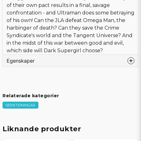
of their own pact results in a final, savage
confrontation - and Ultraman does some betraying
of his own! Can the JLA defeat Omega Man, the
harbinger of death? Can they save the Crime
Syndicate's world and the Tangent Universe? And
in the midst of this war between good and evil,
which side will Dark Supergirl choose?
Egenskaper
Språk
Engelska
Förlag
DC
Beg/Nytt
Nytt Obegagnat
Relaterade kategorier
SERIETIDNINGAR
Liknande produkter