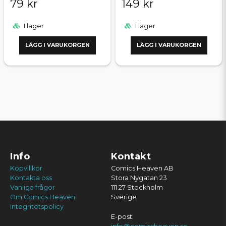
79 kr
149 kr
I lager
I lager
LÄGG I VARUKORGEN
LÄGG I VARUKORGEN
Info
Kontakt
Köpvillkor
Comics Heaven AB
Kontakta oss
Stora Nygatan 23
Vanliga frågor
111 27 Stockholm
Om Comics Heaven
Sverige
Integritetspolicy
E-post: