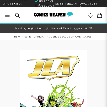
FRI FRAKT
UTAN EXTRA
SERIER SEDAN
DAGAR OM
FRÅN 600KR
KOSTNAD
40 ÅR
ÅRET
Ny sida, begär ut ett nytt lösenord för att logga in här🦸‍♂️
Hem
SERIETIDNINGAR
JUSTICE LEAGUE OF AMERICA #53