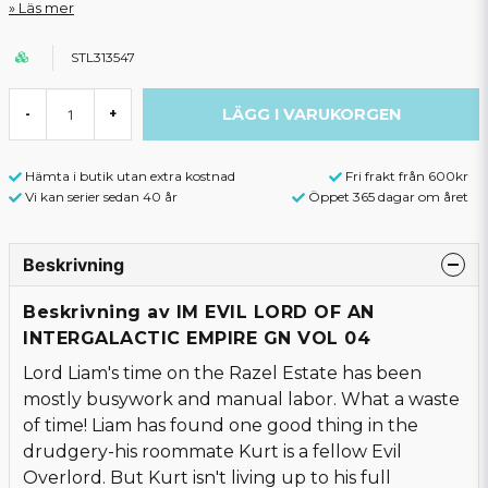
Läs mer
STL313547
LÄGG I VARUKORGEN
-
+
Hämta i butik utan extra kostnad
Fri frakt från 600kr
Vi kan serier sedan 40 år
Öppet 365 dagar om året
Beskrivning
Beskrivning av IM EVIL LORD OF AN
INTERGALACTIC EMPIRE GN VOL 04
Lord Liam's time on the Razel Estate has been
mostly busywork and manual labor. What a waste
of time! Liam has found one good thing in the
drudgery-his roommate Kurt is a fellow Evil
Overlord. But Kurt isn't living up to his full