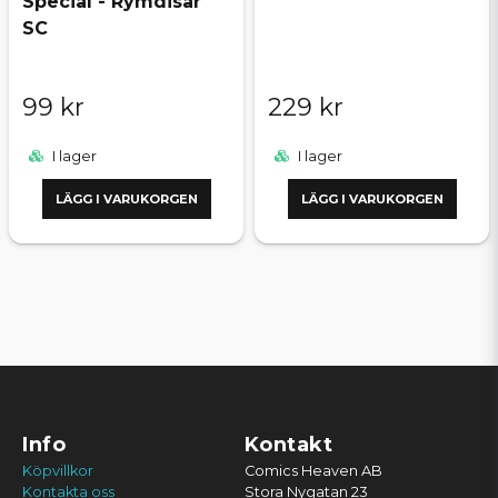
Special - Rymdisar
SC
99 kr
229 kr
I lager
I lager
LÄGG I VARUKORGEN
LÄGG I VARUKORGEN
Info
Kontakt
Köpvillkor
Comics Heaven AB
Kontakta oss
Stora Nygatan 23