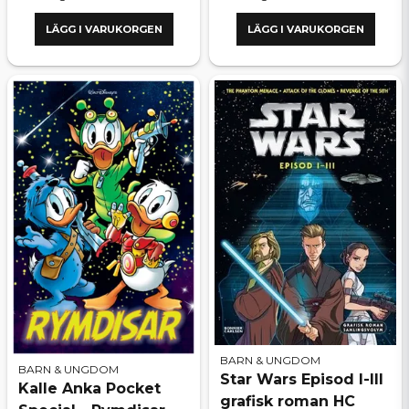
LÄGG I VARUKORGEN
LÄGG I VARUKORGEN
BARN & UNGDOM
BARN & UNGDOM
Star Wars Episod I-III
Kalle Anka Pocket
grafisk roman HC