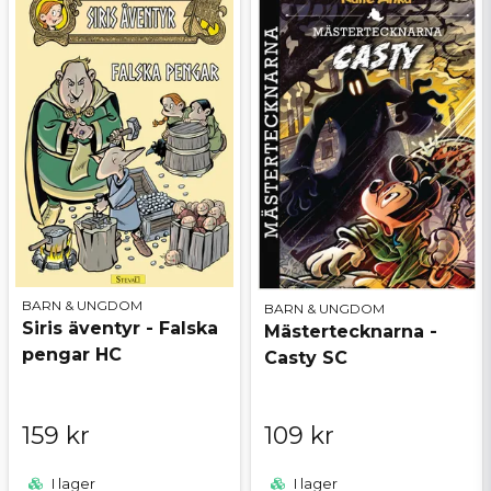
BARN & UNGDOM
BARN & UNGDOM
Siris äventyr - Falska
Mästertecknarna -
pengar HC
Casty SC
159 kr
109 kr
I lager
I lager