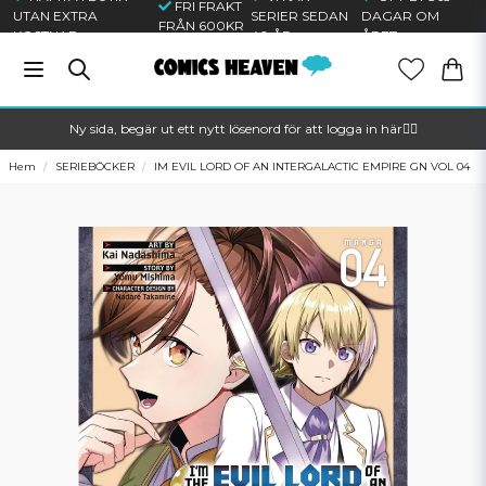
FRI FRAKT
UTAN EXTRA
SERIER SEDAN
DAGAR OM
FRÅN 600KR
KOSTNAD
40 ÅR
ÅRET
Ny sida, begär ut ett nytt lösenord för att logga in här🦸‍♂️
Hem
SERIEBÖCKER
IM EVIL LORD OF AN INTERGALACTIC EMPIRE GN VOL 04