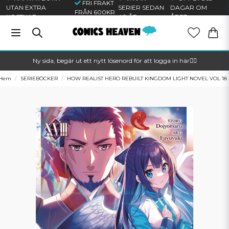
FRI FRAKT
UTAN EXTRA
SERIER SEDAN
DAGAR OM
FRÅN 600KR
KOSTNAD
40 ÅR
ÅRET
Ny sida, begär ut ett nytt lösenord för att logga in här🦸‍♂️
Hem
SERIEBÖCKER
HOW REALIST HERO REBUILT KINGDOM LIGHT NOVEL VOL 18