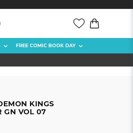
S
FREE COMIC BOOK DAY
7
 DEMON KINGS
 GN VOL 07