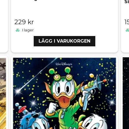
S
229 kr
1
I lager
LÄGG I VARUKORGEN