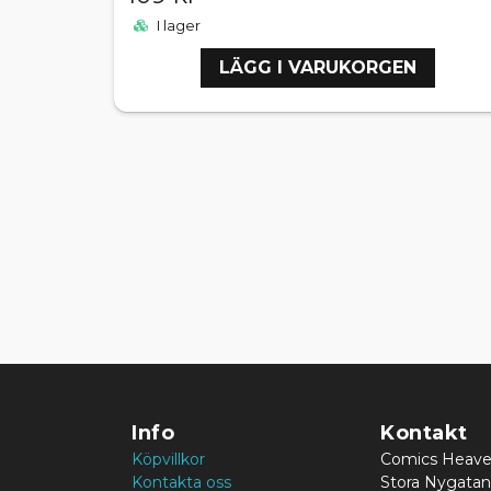
I lager
LÄGG I VARUKORGEN
Info
Kontakt
Köpvillkor
Comics Heav
Kontakta oss
Stora Nygatan