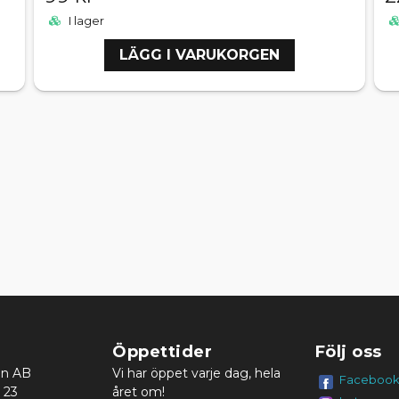
I lager
LÄGG I VARUKORGEN
Öppettider
Följ oss
en AB
Vi har öppet varje dag, hela
Faceboo
 23
året om!