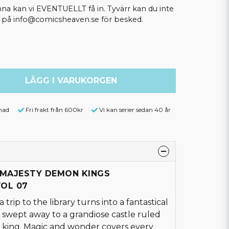
kan vi EVENTUELLT få in. Tyvärr kan du inte
ss på info@comicsheaven.se för besked.
LÄGG I VARUKORGEN
nad
Fri frakt från 600kr
Vi kan serier sedan 40 år
S MAJESTY DEMON KINGS
OL 07
 trip to the library turns into a fantastical
 swept away to a grandiose castle ruled
king. Magic and wonder covers every