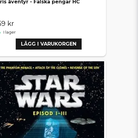
iris äventyr - Falska pengar HC
59 kr
I lager
LÄGG I VARUKORGEN