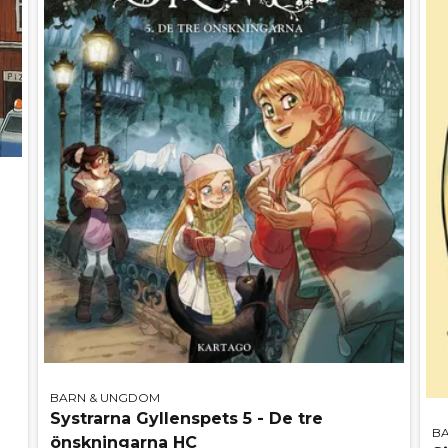
BARN & UNGDOM
Systrarna Gyllenspets 5 - De tre
B
önskningarna HC