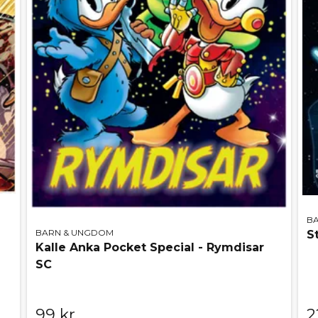
B
BARN & UNGDOM
S
Kalle Anka Pocket Special - Rymdisar
SC
99 kr
2