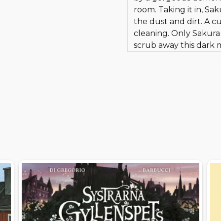
room. Taking it in, Sa
the dust and dirt. A 
cleaning. Only Saku
scrub away this dark 