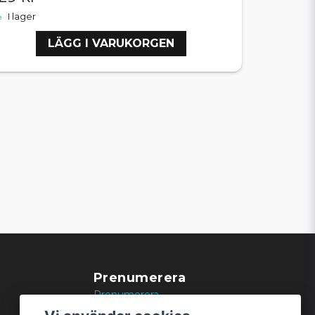
I lager
LÄGG I VARUKORGEN
Prenumerera
Prenumerera
k