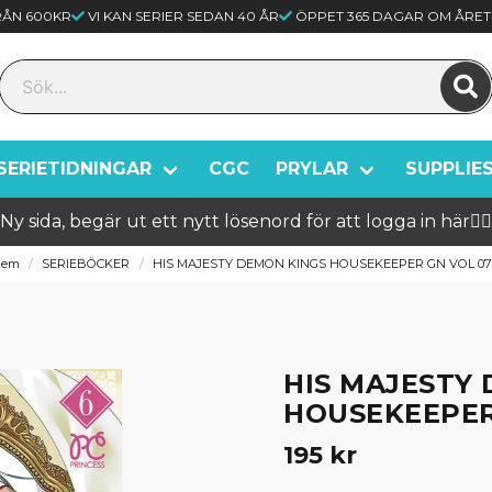
FRÅN 600KR
VI KAN SERIER SEDAN 40 ÅR
ÖPPET 365 DAGAR OM ÅRET
SERIETIDNINGAR
CGC
PRYLAR
SUPPLIE
Ny sida, begär ut ett nytt lösenord för att logga in här🦸‍♂️
Hem
SERIEBÖCKER
HIS MAJESTY DEMON KINGS HOUSEKEEPER GN VOL 0
HIS MAJESTY
HOUSEKEEPER
195 kr