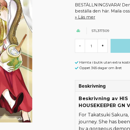
BESTÄLLNINGSVARA! Denna 
beställa den här. Maila o
Läs mer
STL317309
-
+
Hämta i butik utan extra kost
Öppet 365 dagar om året
Beskrivning
Beskrivning av HI
HOUSEKEEPER GN V
For Takatsuki Sakura, a
journey. She has been
by a gorgeous demon 