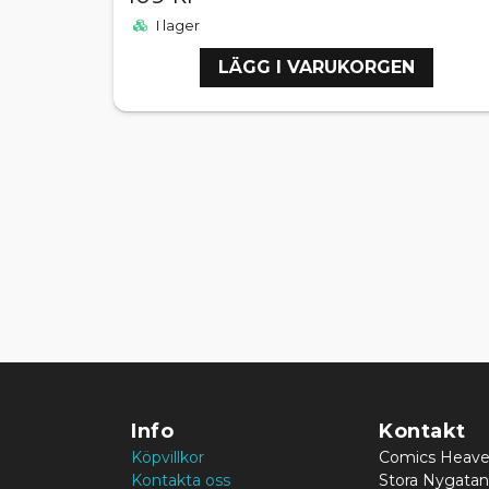
I lager
LÄGG I VARUKORGEN
Info
Kontakt
Köpvillkor
Comics Heav
Kontakta oss
Stora Nygatan