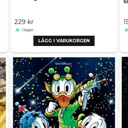
S
229 kr
1
I lager
LÄGG I VARUKORGEN