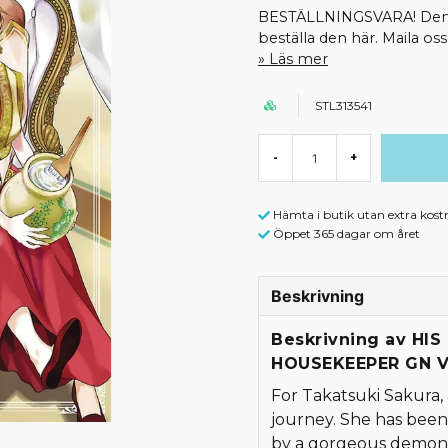
BESTÄLLNINGSVARA! Denna 
beställa den här. Maila o
Läs mer
STL313541
-
+
Hämta i butik utan extra kost
Öppet 365 dagar om året
Beskrivning
Beskrivning av HI
HOUSEKEEPER GN V
For Takatsuki Sakura, a
journey. She has been
by a gorgeous demon 