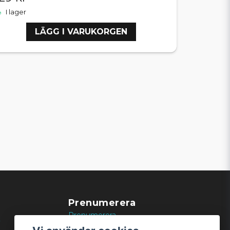
I lager
LÄGG I VARUKORGEN
Prenumerera
Prenumerera
k