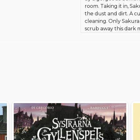
room. Taking it in, Sa
the dust and dirt. A 
cleaning. Only Saku
scrub away this dark 