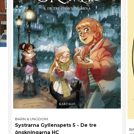
BARN & UNGDOM
Systrarna Gyllenspets 5 - De tre
B
önskningarna HC