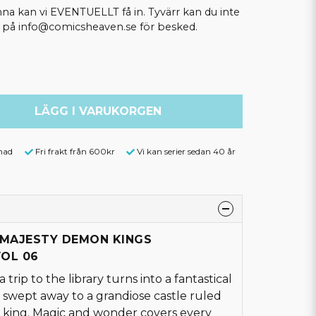
kan vi EVENTUELLT få in. Tyvärr kan du inte
ss på info@comicsheaven.se för besked.
LÄGG I VARUKORGEN
nad
Fri frakt från 600kr
Vi kan serier sedan 40 år
S MAJESTY DEMON KINGS
OL 06
 trip to the library turns into a fantastical
 swept away to a grandiose castle ruled
king. Magic and wonder covers every