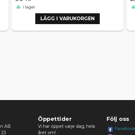
I lager
LÄGG I VARUKORGEN
Öppettider
Följ oss
en AB
Vi har öppet varje dag, hela
Faceboo
 23
året om!