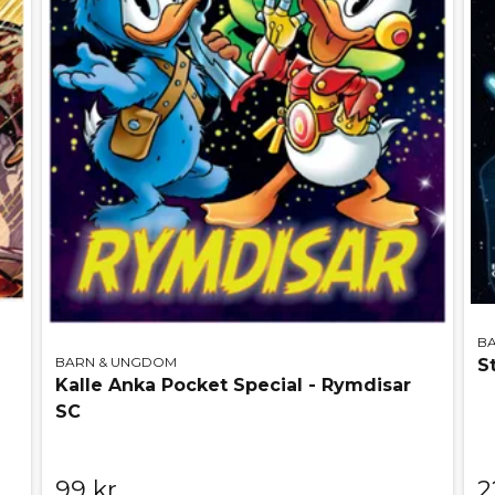
B
BARN & UNGDOM
S
Kalle Anka Pocket Special - Rymdisar
SC
99 kr
2