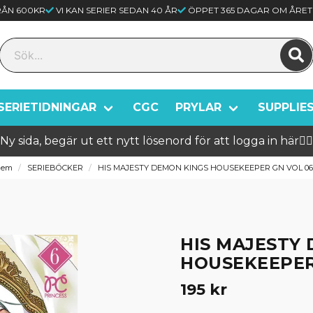
FRÅN 600KR
VI KAN SERIER SEDAN 40 ÅR
ÖPPET 365 DAGAR OM ÅRET
SERIETIDNINGAR
CGC
PRYLAR
SUPPLIE
Ny sida, begär ut ett nytt lösenord för att logga in här🦸‍♂️
Hem
SERIEBÖCKER
HIS MAJESTY DEMON KINGS HOUSEKEEPER GN VOL 06
HIS MAJESTY
HOUSEKEEPER
195 kr