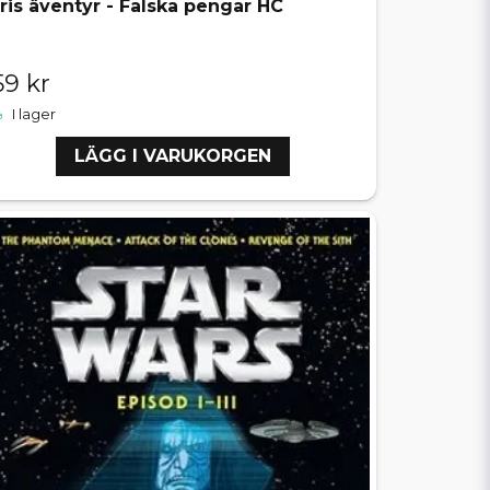
iris äventyr - Falska pengar HC
59 kr
I lager
LÄGG I VARUKORGEN