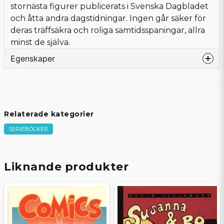
stornästa figurer publicerats i Svenska Dagbladet
och åtta andra dagstidningar. Ingen går säker för
deras träffsäkra och roliga samtidsspaningar, allra
minst de själva.
Egenskaper
Språk
Svenska
Bandtyp
Softcover
Förlag
Kartago
Relaterade kategorier
Författare
Berglin, Jan och Maria
SERIEBÖCKER
Tecknare
Berglin, Jan och Maria
Sidor
128
Beg/Nytt
Nytt Obegagnat
Liknande produkter