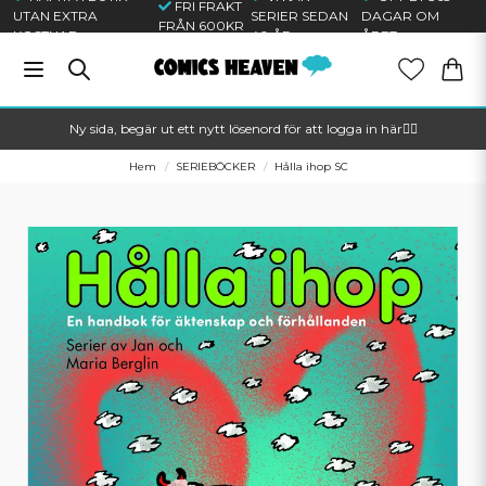
FRI FRAKT
UTAN EXTRA
SERIER SEDAN
DAGAR OM
FRÅN 600KR
KOSTNAD
40 ÅR
ÅRET
Ny sida, begär ut ett nytt lösenord för att logga in här🦸‍♂️
Hem
SERIEBÖCKER
Hålla ihop SC