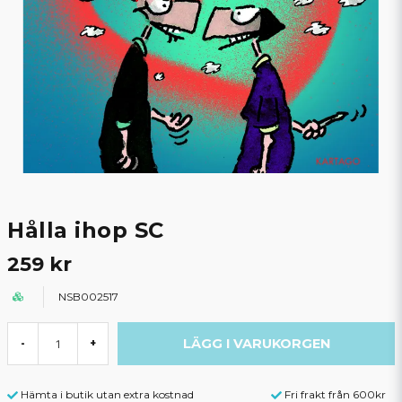
Hålla ihop SC
259 kr
NSB002517
LÄGG I VARUKORGEN
-
+
Hämta i butik utan extra kostnad
Fri frakt från 600kr