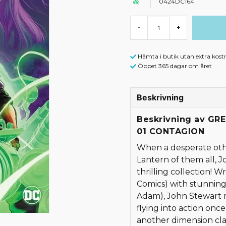
0424DC164
-
+
Hämta i butik utan extra kost
Öppet 365 dagar om året
Beskrivning
Beskrivning av G
01 CONTAGION
When a desperate oth
Lantern of them all, J
thrilling collection! 
Comics) with stunning
Adam), John Stewart m
flying into action onc
another dimension cla