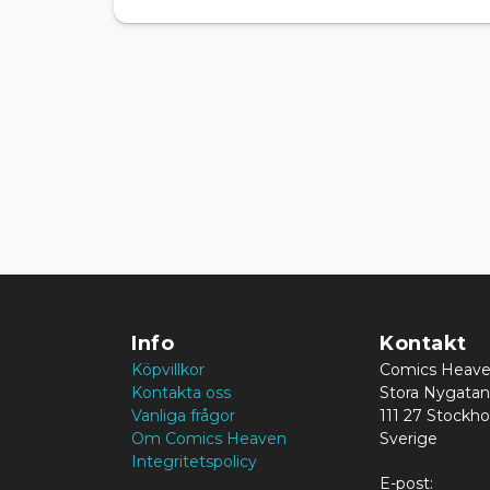
Info
Kontakt
Köpvillkor
Comics Heav
Kontakta oss
Stora Nygatan
Vanliga frågor
111 27 Stockh
Om Comics Heaven
Sverige
Integritetspolicy
E-post: