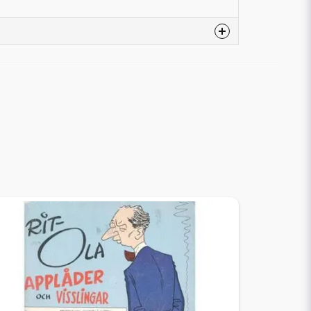
Engelska
Softcover
DC COMICS
Phillip Kennedy Johnson
Montos
Taj Tenfold
160
Nytt Obegagnat