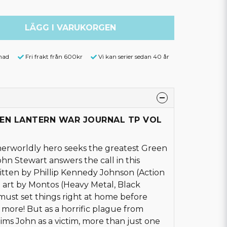
LÄGG I VARUKORGEN
nad
Fri frakt från 600kr
Vi kan serier sedan 40 år
REEN LANTERN WAR JOURNAL TP VOL
erworldly hero seeks the greatest Green
ohn Stewart answers the call in this
Written by Phillip Kennedy Johnson (Action
 art by Montos (Heavy Metal, Black
ust set things right at home before
e more! But as a horrific plague from
ims John as a victim, more than just one