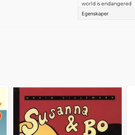
world is endangered
Egenskaper
Språk
Bandtyp
Förlag
Författare
Tecknare
Omslagstecknare
Sidor
Beg/Nytt