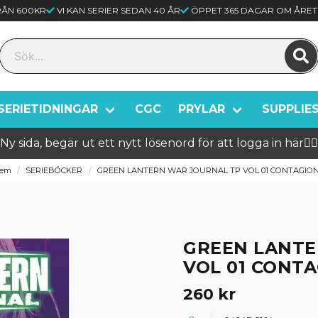
FRÅN 600KR
VI KAN SERIER SEDAN 40 ÅR
ÖPPET 365 DAGAR OM ÅRET
SERIETIDNINGAR
CGC
PRYLAR
SUPPLIE
Ny sida, begär ut ett nytt lösenord för att logga in här🦸‍♂️
em
SERIEBÖCKER
GREEN LANTERN WAR JOURNAL TP VOL 01 CONTAGIO
GREEN LANTE
VOL 01 CONT
260 kr