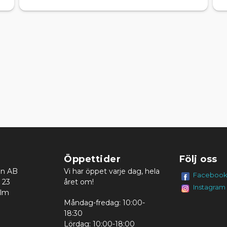
Öppettider
Följ oss
en AB
Vi har öppet varje dag, hela
Faceboo
 23
året om!
Instagram
olm
Måndag-fredag: 10:00-
18:30
Lördag: 10:00-18:00