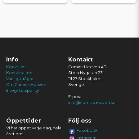
Info
Kontakt
Köpvillkor
Comics Heaven AB
Kontakta oss
Stora Nygatan 23
Vanliga frågor
111 27 Stockholm
Om Comics Heaven
Sverige
Integritetspolicy
E-post:
info@comicsheaven.se
Öppettider
Följ oss
Vi har öppet varje dag, hela
Facebook
året om!
Instagram