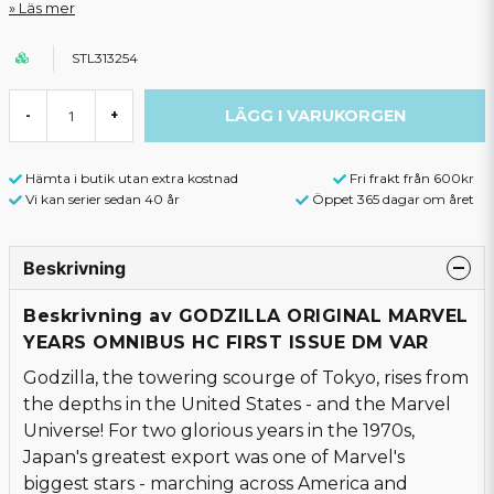
Läs mer
STL313254
LÄGG I VARUKORGEN
-
+
Hämta i butik utan extra kostnad
Fri frakt från 600kr
Vi kan serier sedan 40 år
Öppet 365 dagar om året
Beskrivning
Beskrivning av GODZILLA ORIGINAL MARVEL
YEARS OMNIBUS HC FIRST ISSUE DM VAR
Godzilla, the towering scourge of Tokyo, rises from
the depths in the United States - and the Marvel
Universe! For two glorious years in the 1970s,
Japan's greatest export was one of Marvel's
biggest stars - marching across America and