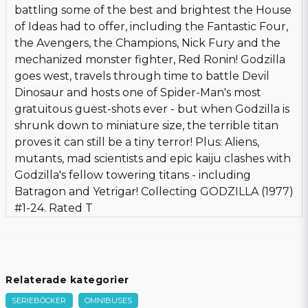
battling some of the best and brightest the House
of Ideas had to offer, including the Fantastic Four,
the Avengers, the Champions, Nick Fury and the
mechanized monster fighter, Red Ronin! Godzilla
goes west, travels through time to battle Devil
Dinosaur and hosts one of Spider-Man's most
gratuitous guest-shots ever - but when Godzilla is
shrunk down to miniature size, the terrible titan
proves it can still be a tiny terror! Plus: Aliens,
mutants, mad scientists and epic kaiju clashes with
Godzilla's fellow towering titans - including
Batragon and Yetrigar! Collecting GODZILLA (1977)
#1-24. Rated T
Relaterade kategorier
SERIEBÖCKER
OMNIBUSES