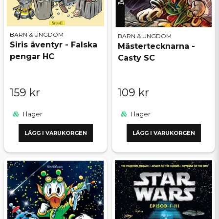
BARN & UNGDOM
BARN & UNGDOM
Siris äventyr - Falska
Mästertecknarna -
pengar HC
Casty SC
159 kr
109 kr
I lager
I lager
LÄGG I VARUKORGEN
LÄGG I VARUKORGEN