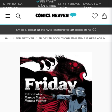
FRI FRAKT
UTAN EXTRA
SERIER SEDAN
DAGAR OM
FRÅN 600KR
KOSTNAD
40 ÅR
ÅRET
Ny sida, begär ut ett nytt lösenord för att logga in här🦸‍♂️
Hem
SERIEBÖCKER
FRIDAY TP BOOK 03 CHRISTMASTIME IS HERE AGAIN