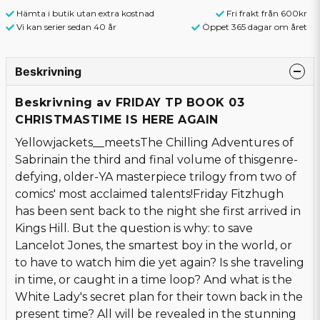
Hämta i butik utan extra kostnad
Fri frakt från 600kr
Vi kan serier sedan 40 år
Öppet 365 dagar om året
Beskrivning
Beskrivning av FRIDAY TP BOOK 03
CHRISTMASTIME IS HERE AGAIN
Yellowjackets__meetsThe Chilling Adventures of
Sabrinain the third and final volume of thisgenre-
defying, older-YA masterpiece trilogy from two of
comics' most acclaimed talents!Friday Fitzhugh
has been sent back to the night she first arrived in
Kings Hill. But the question is why: to save
Lancelot Jones, the smartest boy in the world, or
to have to watch him die yet again? Is she traveling
in time, or caught in a time loop? And what is the
White Lady's secret plan for their town back in the
present time? All will be revealed in the stunning