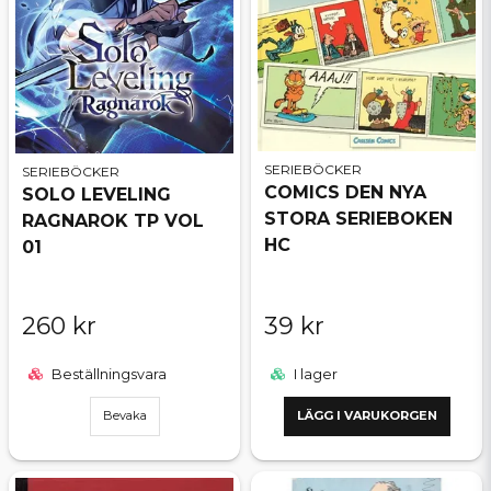
SERIEBÖCKER
SERIEBÖCKER
COMICS DEN NYA
SOLO LEVELING
STORA SERIEBOKEN
RAGNAROK TP VOL
HC
01
260 kr
39 kr
Beställningsvara
I lager
Bevaka
LÄGG I VARUKORGEN