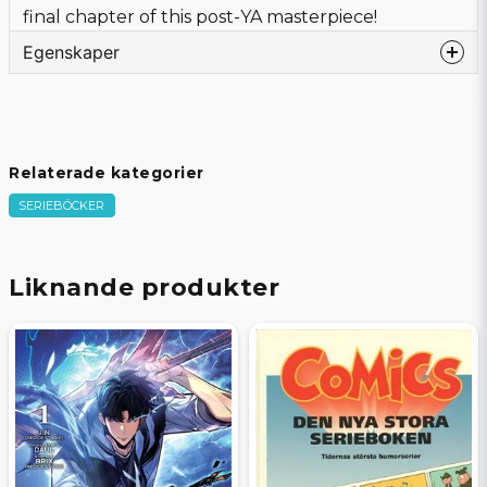
final chapter of this post-YA masterpiece!
Egenskaper
Språk
Engelska
Bandtyp
Softcover
Förlag
IMAGE COMICS
Relaterade kategorier
Författare
Ed Brubaker
SERIEBÖCKER
Tecknare
Marcos Martín, Muntsa Vicente
Omslagstecknare
Marcos Martín
Sidor
128
Liknande produkter
Beg/Nytt
Nytt Obegagnat