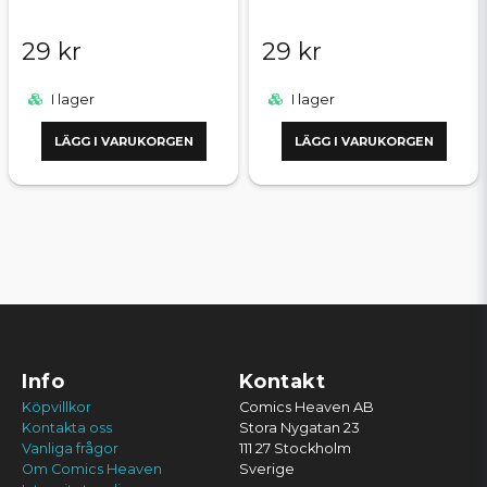
29 kr
29 kr
I lager
I lager
LÄGG I VARUKORGEN
LÄGG I VARUKORGEN
Info
Kontakt
Köpvillkor
Comics Heaven AB
Kontakta oss
Stora Nygatan 23
Vanliga frågor
111 27 Stockholm
Om Comics Heaven
Sverige