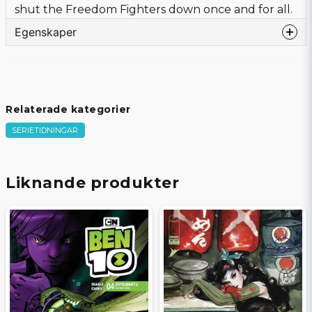
shut the Freedom Fighters down once and for all.
Egenskaper
Språk
Engelska
Förlag
DC COMICS
Författare
Venditti, Robert
Relaterade kategorier
Tecknare
Barrows, Eddy
SERIETIDNINGAR
Omslagstecknare
Barrows, Eddy
Beg/Nytt
Nytt Obegagnat
Liknande produkter