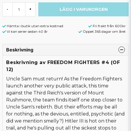
LÄGG I VARUKORGEN
-
+
Hämta i butik utan extra kostnad
Fri frakt från 600kr
Vi kan serier sedan 40 år
Öppet 365 dagar om året
Beskrivning
Beskrivning av FREEDOM FIGHTERS #4 (OF
12)
Uncle Sam must return! As the Freedom Fighters
launch another very public attack, this time
against the Third Reich's version of Mount
Rushmore, the team finds itself one step closer to
Uncle Sam's rebirth. But their efforts may be all
for nothing, as the devious, entitled, psychotic (and
did we mention smelly?) Hitler III is hot on their
trail, and he's pulling out all the sickest stops to