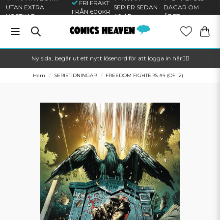
FRI FRAKT
UTAN EXTRA
SERIER SEDAN
DAGAR OM
FRÅN 600KR
KOSTNAD
40 ÅR
ÅRET
Ny sida, begär ut ett nytt lösenord för att logga in här🦸‍♂️
Hem
SERIETIDNINGAR
FREEDOM FIGHTERS #4 (OF 12)